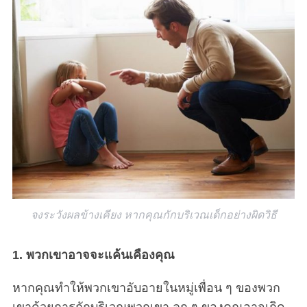
จงระวังผลข้างเคียง หากคุณกักบริเวณเด็กอย่างผิดวิธี
1. พวกเขาอาจจะแค้นเคืองคุณ
หากคุณทำให้พวกเขาอับอายในหมู่เพื่อน ๆ ของพวก
เขาด้วยการกักบริเวณพวกเขา ลูก ๆ ของคุณอาจเกิด