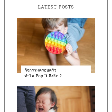
e
:
LATEST POSTS
g
o
r
i
e
s
กิจกรรมครอบครัว
ทำไม Pop It ถึงฮิต ?