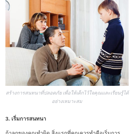
S
e
a
r
c
สร้างการสนทนาที่ปลอดภัย เพื่อให้เด็กไว้ใจคุณและเรียนรู้ได้
h
อย่างเหมาะสม
f
o
r
3. เริ่มการสนทนา
:
ถ้าลูกของคุณทำผิด สิ่งแรกที่คุณควรทำคือเริ่มการ