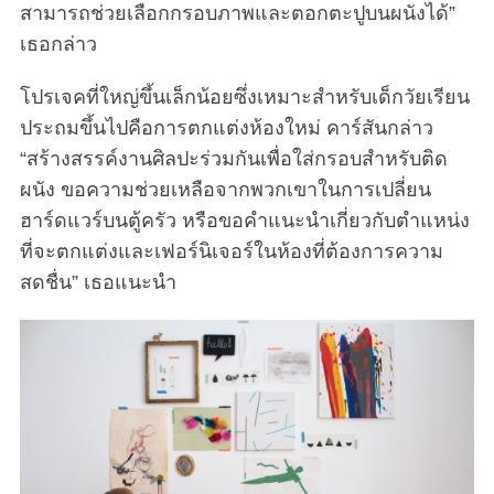
สามารถช่วยเลือกกรอบภาพและตอกตะปูบนผนังได้”
เธอกล่าว
โปรเจคที่ใหญ่ขึ้นเล็กน้อยซึ่งเหมาะสำหรับเด็กวัยเรียน
ประถมขึ้นไปคือการตกแต่งห้องใหม่ คาร์สันกล่าว
“สร้างสรรค์งานศิลปะร่วมกันเพื่อใส่กรอบสำหรับติด
ผนัง ขอความช่วยเหลือจากพวกเขาในการเปลี่ยน
ฮาร์ดแวร์บนตู้ครัว หรือขอคำแนะนำเกี่ยวกับตำแหน่ง
S
ที่จะตกแต่งและเฟอร์นิเจอร์ในห้องที่ต้องการความ
e
a
สดชื่น” เธอแนะนำ
r
c
h
f
o
r
: