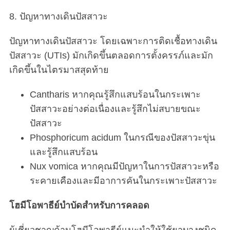
8. ปัญหาทางเดินปัสสาวะ
ปัญหาทางเดินปัสสาวะ โดยเฉพาะการติดเชื้อทางเดิน
ปัสสาวะ (UTIs) มักเกิดขึ้นตลอดการตั้งครรภ์และมัก
เกิดขึ้นในไตรมาสสุดท้าย
Cantharis หากคุณรู้สึกแสบร้อนในกระเพาะ
S
ปัสสาวะอย่างต่อเนื่องและรู้สึกไม่สบายขณะ
e
ปัสสาวะ
a
Phosphoricum acidum ในกรณีของปัสสาวะขุ่น
r
และรู้สึกแสบร้อน
c
h
Nux vomica หากคุณมีปัญหาในการปัสสาวะหรือ
f
ระคายเคืองและมีอาการคันในกระเพาะปัสสาวะ
o
r
โฮมีโอพาธีย์บำบัดสำหรับการคลอด
: