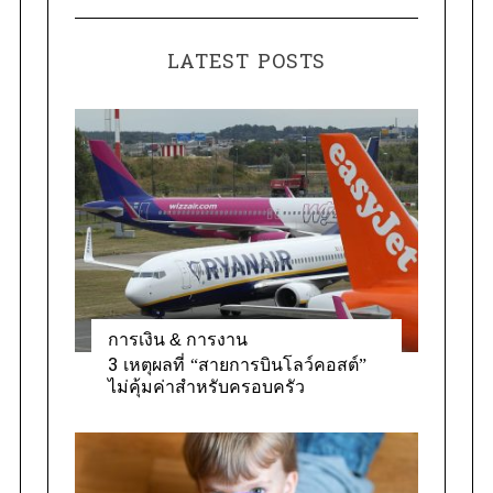
t
r
e
:
LATEST POSTS
g
o
r
i
e
s
การเงิน & การงาน
3 เหตุผลที่ “สายการบินโลว์คอสต์”
ไม่คุ้มค่าสำหรับครอบครัว