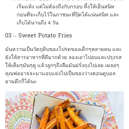
เริ่มแห้ง แต่ไม่ต้องถึงกับกรอบ ทิ้งให้เย็นสนิท
ก่อนที่จะเก็บไว้ในภาชนะที่ปิดได้แน่นสนิท และ
เก็บได้นานถึง 4 วัน
03 – Sweet Potato Fries
มันหวานเป็นวัตถุดิบของโปรดของเด็กๆหลายคน และ
ยังให้สารอาหารที่ดีมากด้วย ลองเอาไปอบและปรุงรส
ให้เค็มๆมันๆดู แล้วลูกๆถึงลืมมันฝรั่งถุงไปเลย เผลอๆ
คุณพ่ออาจจะมาแอบแย่งไปเป็นของว่างตอนดูบอล
ยามดึกก็ได้นะ
S
e
a