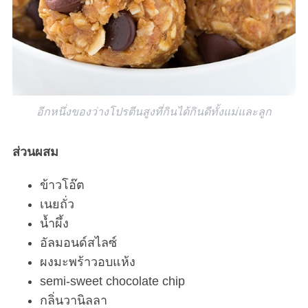
อีกหนึ่งของว่างโปรตีนสูงที่กินได้กินดีทั้งแม่และลูก
ส่วนผสม
ข้าวโอ๊ต
เนยถั่ว
น้ำผึ้ง
อัลมอนด์สไลซ์
ผงมะพร้าวอบแห้ง
semi-sweet chocolate chip
กลิ่นวานิลลา