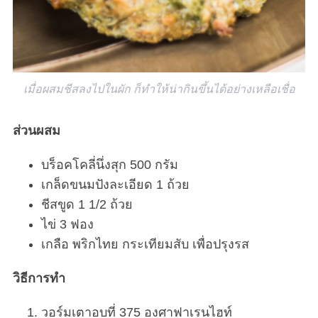
เมื่อผสมชีสลงไปในผัก ก็ทำให้น่ากินขึ้นได้อย่างเหลือเชื่อ
ส่วนผสม
บร็อคโคลี่นึ่งสุก 500 กรัม
เกล็ดขนมปังละเอียด 1 ถ้วย
ชีสขูด 1 1/2 ถ้วย
ไข่ 3 ฟอง
เกลือ พริกไทย กระเทียมสับ เพื่อปรุงรส
วิธีการทำ
วอร์มเตาอบที่ 375 องศาฟาเรนไฮท์