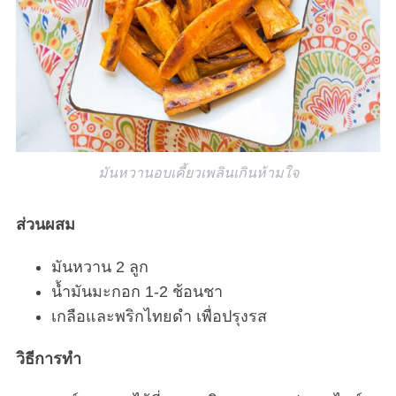
r
c
h
f
o
r
:
มันหวานอบเคี้ยวเพลินเกินห้ามใจ
ส่วนผสม
มันหวาน 2 ลูก
น้ำมันมะกอก 1-2 ช้อนชา
เกลือและพริกไทยดำ เพื่อปรุงรส
วิธีการทำ