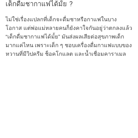
เด็กดื่มชากาแฟได้มั้ย ?
ไม่ใช่เรื่องแปลกที่เด็กจะดื่มชาหรือกาแฟในบาง
โอกาส แต่พ่อแม่หลายคนก็ยังคาใจกันอยู่ว่าตกลงแล้ว
“เด็กดื่มชากาแฟได้มั้ย” มันส่งผลเสียต่อสุขภาพเด็ก
มากแค่ไหน เพราะเด็ก ๆ ชอบเครื่องดื่มกาแฟแบบของ
หวานที่มีวิปครีม ช็อคโกแลต และน้ำเชื่อมคาราเมล
ซึ่งเป็นที่นิยมมากในทุกวันนี้ แต่ปริมาณคาเฟอีนก็เป็น
ปัญหาด้านสุขภาพที่ใหญ่ที่สุดอย่างหนึ่งสำหรับเด็ก
อันตรายจากกาแฟและชาที่อาจเกิดขึ้นกับเด็ก
กาแฟและชามีคาเฟอีน ซึ่งเป็นสิ่งที่เสพติดได้ เป็นสาร
กระตุ้น ดังนั้น แม้ว่าในผู้ใหญ่ที่บริโภคในปริมาณปาน
กลางจะถือว่าปลอดภัยตามมาตรฐานองค์การอาหาร
และยา แต่ก็สามารถส่งผลต่อระบบประสาท สมอง
และอวัยวะอื่น ๆ ได้