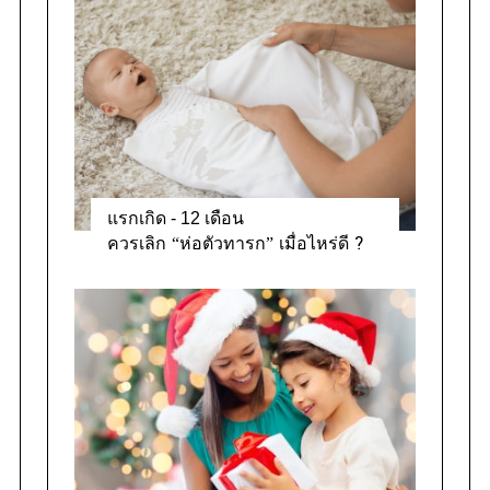
r
i
e
s
แรกเกิด - 12 เดือน
ควรเลิก “ห่อตัวทารก” เมื่อไหร่ดี ?