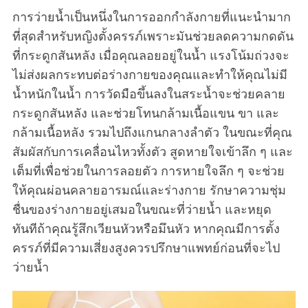
การว่ายน้ำเป็นหนึ่งในการออกกำลังกายที่แนะนำมาก
ที่สุดสำหรับหญิงตั้งครรภ์เพราะมันช่วยลดความกดดัน
ที่กระดูกสันหลัง เมื่อคุณลอยอยู่ในน้ำ แรงโน้มถ่วงจะ
ไม่ส่งผลกระทบต่อร่างกายของคุณและทำให้คุณไม่มี
น้ำหนักในน้ำ การวัดมือขึ้นลงในสระน้ำจะช่วยคลาย
กระดูกสันหลัง และช่วยโทนกล้ามเนื้อแขน ขา และ
กล้ามเนื้อหลัง รวมไปถึงแกนกลางลำตัว ในขณะที่คุณ
S
สัมผัสกับการเคลื่อนไหวทั้งตัว สูดหายใจเข้าลึก ๆ และ
e
เต็มที่เพื่อช่วยในการลอยตัว การหายใจลึก ๆ จะช่วย
a
ให้คุณผ่อนคลายอารมณ์และร่างกาย รักษาความชุ่ม
r
c
ชื่นของร่างกายอยู่เสมอในขณะที่ว่ายน้ำ และหยุด
h
ทันทีถ้าคุณรู้สึกเวียนหัวหรือมึนหัว หากคุณมีการตั้ง
f
ครรภ์ที่มีความเสี่ยงสูงควรปรึกษาแพทย์ก่อนที่จะไป
o
ว่ายน้ำ
r
: