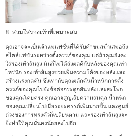
8. สวมใส่รองเท้าที่เหมาะสม
คุณอาจจะเป็นเจ้าแม่แฟชั่นที่ได้รับคำชมสม่ำเสมอถึง
สไตล์แฟชั่นระหว่างตั้งครรภ์ของคุณ แต่ถ้าคุณยังคง
ใส่รองเท้าส้นสูง มันก็ไม่ได้ส่งผลดีกับหลังของคุณเท่า
ไหร่นัก รองเท้าส้นสูงช่วยเพิ่มความโค้งของหลังและ
สร้างแรงกดดัน ซึ่งเท่ากับคุณผลักดันน้ำหนักการตั้ง
ครรภ์ของคุณไปยังข้อต่อกระดูกสันหลังและสะโพก
ของคุณโดยตรง คุณอาจสูญเสียความสมดุล น้ำหนัก
ของคุณเปลี่ยนไปเมื่อระยะครรภ์เพิ่มมากขึ้น และศูนย์
ถ่วงของการทรงตัวก็เปลี่ยนตาม และรองเท้าส้นสูงจะ
ยิ่งทำให้คุณมั่นคงน้อยลงไปอีก