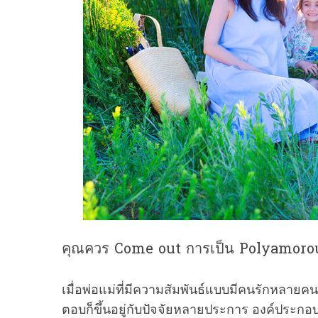
S
e
a
r
c
h
f
o
r
:
คุณควร Come out การเป็น Polyamorous 
เมื่อพ่อแม่ที่มีความสัมพันธ์แบบมีคนรักหลาย
ตอบก็ขึ้นอยู่กับปัจจัยหลายประการ องค์ประกอบท