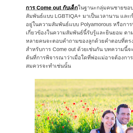
การ Come out กับเด็ก
ในฐานะกลุ่มคนชายขอบท
สัมพันธ์แบบ LGBTIQA+ มาเป็นเวลานาน และกำลั
อยู่ในความสัมพันธ์แบบ Polyamorous หรือการท
เกี่ยวข้องในความสัมพันธ์นี้รับรู้และยินยอม ตา
หลายคนจะตอบคำถามของลูกด้วยคำตอบที่ตรงไ
สำหรับการ Come out ด้วยเช่นกัน บทความนี้จะว่
ต้นที่การพิจารณาว่าเมื่อใดที่พ่อแม่อาจต้องกา
สมควรจะทำเช่นนั้น