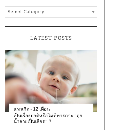
h
C
f
a
o
t
r
e
:
LATEST POSTS
g
o
r
i
e
s
แรกเกิด - 12 เดือน
เป็นเรื่องปกติหรือไม่ที่ทารกจะ “ถุย
น้ำลายเป็นเลือด” ?