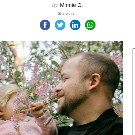
by
Minnie C.
Share this...