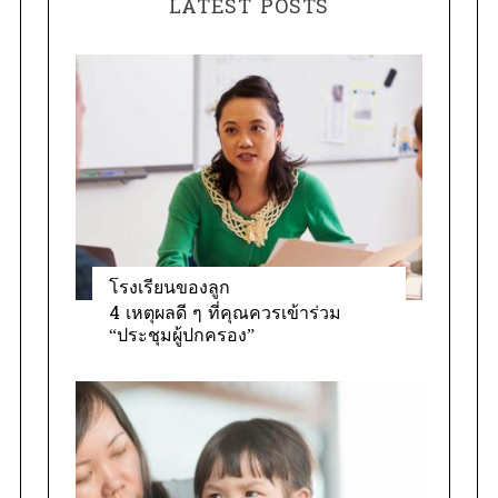
LATEST POSTS
g
o
r
i
e
s
โรงเรียนของลูก
4 เหตุผลดี ๆ ที่คุณควรเข้าร่วม
“ประชุมผู้ปกครอง”