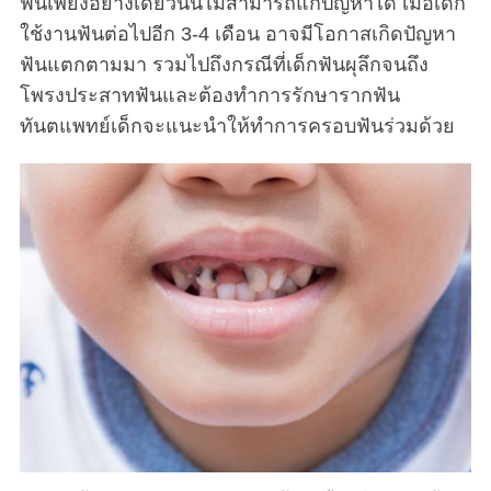
ฟันเพียงอย่างเดียวนั้นไม่สามารถแก้ปัญหาได้ เมื่อเด็ก
ใช้งานฟันต่อไปอีก 3-4 เดือน อาจมีโอกาสเกิดปัญหา
ฟันแตกตามมา รวมไปถึงกรณีที่เด็กฟันผุลึกจนถึง
S
โพรงประสาทฟันและต้องทำการรักษารากฟัน
e
ทันตแพทย์เด็กจะแนะนำให้ทำการครอบฟันร่วมด้วย
a
r
c
h
f
o
r
: