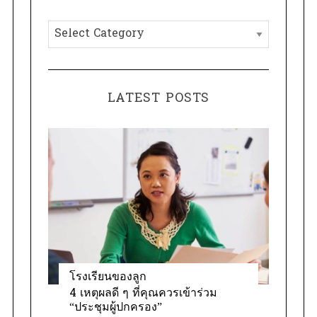
h
C
f
a
o
t
r
e
:
LATEST POSTS
g
o
r
i
e
s
โรงเรียนของลูก
4 เหตุผลดี ๆ ที่คุณควรเข้าร่วม
“ประชุมผู้ปกครอง”