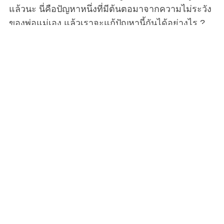
แล้วนะ นี่คือปัญหาหนึ่งที่มีต้นตอมาจากความไม่ระวัง
ของพ่อแม่เอง แล้วเราจะแก้ปัญหานี้กันได้อย่างไร ?
พ่อแม่ทั่วโลกต่างก็มีคำศัพท์ที่คล้ายคลึงกันอย่างน่า
กลัวเพื่อจัดการกับลูก ๆ ของพวกเขาที่เป็นเด็กดื้อ ‘เร็ว
เข้า ไม่งั้นแม่จะทิ้งหนูไว้ที่นี่นะ ‘ ‘กิน ๆ เข้าไปซะ โลกนี้
มีเด็กยากไร้ผู้หิวโหยอีกตั้งเยอะ’ ‘ทำไมลูกไม่เห็น
เหมือนพี่เค้าเลย’ ประโยคแบบนี้มีทั่วทุกประเทศ
วัฒนธรรม และภาษา ซึ่งผู้เชี่ยวชาญได้บอกไว้ว่ามัน
เป็นสิ่งที่รบกวนใจเด็ก ๆ อยู่ไม่น้อย