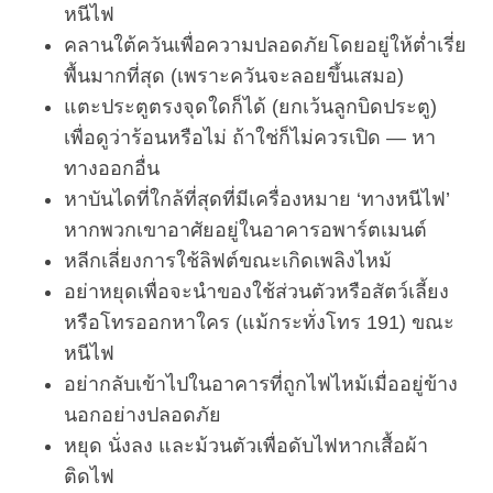
หนีไฟ
S
คลานใต้ควันเพื่อความปลอดภัยโดยอยู่ให้ต่ำเรี่ย
e
พื้นมากที่สุด (เพราะควันจะลอยขึ้นเสมอ)
a
r
แตะประตูตรงจุดใดก็ได้ (ยกเว้นลูกบิดประตู)
c
เพื่อดูว่าร้อนหรือไม่ ถ้าใช่ก็ไม่ควรเปิด — หา
h
ทางออกอื่น
f
หาบันไดที่ใกล้ที่สุดที่มีเครื่องหมาย ‘ทางหนีไฟ’
o
r
หากพวกเขาอาศัยอยู่ในอาคารอพาร์ตเมนต์
:
หลีกเลี่ยงการใช้ลิฟต์ขณะเกิดเพลิงไหม้
อย่าหยุดเพื่อจะนำของใช้ส่วนตัวหรือสัตว์เลี้ยง
หรือโทรออกหาใคร (แม้กระทั่งโทร 191) ขณะ
หนีไฟ
อย่ากลับเข้าไปในอาคารที่ถูกไฟไหม้เมื่ออยู่ข้าง
นอกอย่างปลอดภัย
หยุด นั่งลง และม้วนตัวเพื่อดับไฟหากเสื้อผ้า
ติดไฟ