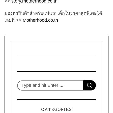
>>
story.motherhood.co.th
มองหาสินค้าสำหรับแม่และเด็กในราคาสุดพิเศษได้
เลยที่ >>
Motherhood.co.th
S
S
e
E
A
R
a
C
H
r
CATEGORIES
c