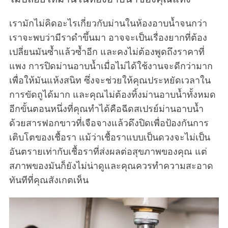
เรามักไม่คิดอะไรเกี่ยวกับม่านในห้องอาบน้ำจนกว่า
เราจะพบว่ามีราดำขึ้นมา อาจจะเป็นเรื่องยากที่ต้อง
เปลี่ยนมันซ้ำแล้วซ้ำอีก และคงไม่ต้องพูดถึงราคาที่
แพง การปิดม่านอาบน้ำเมื่อไม่ได้ใช้งานจะดีกว่ามาก
เพื่อให้มันแห้งสนิท ซึ่งจะช่วยให้คุณประหยัดเวลาใน
การขัดถูได้มาก และคุณไม่ต้องทิ้งม่านอาบน้ำทั้งหมด
S
อีกขั้นตอนหนึ่งที่คุณทำได้คือฉีดสเปรย์ม่านอาบน้ำ
e
ด้วยสารฟอกขาวที่เจือจางแล้วดึงปิดเพื่อป้องกันการ
a
เติบโตของเชื้อรา แม้ว่าเชื้อราแบบเป็นดวงจะไม่เป็น
r
อันตรายเท่ากับเชื้อราที่ส่งผลต่อสุขภาพของคุณ แต่
c
h
สภาพของมันก็ยังไม่น่าดูและคุณควรทำความสะอาด
f
ทันทีที่คุณสังเกตเห็น
o
r
: