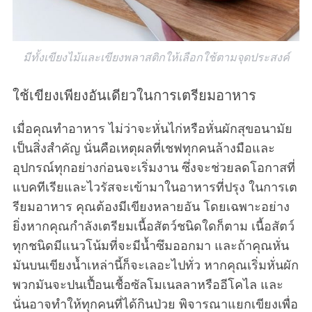
มีทั้งเขียงไม้และเขียงพลาสติกให้เลือกใช้ตามจุดประสงค์
ใช้เขียงเพียงอันเดียวในการเตรียมอาหาร
เมื่อคุณทำอาหาร ไม่ว่าจะหั่นไก่หรือหั่นผักสุขอนามัย
เป็นสิ่งสำคัญ นั่นคือเหตุผลที่เชฟทุกคนล้างมือและ
อุปกรณ์ทุกอย่างก่อนจะเริ่มงาน ซึ่งจะช่วยลดโอกาสที่
แบคทีเรียและไวรัสจะเข้ามาในอาหารที่ปรุง ในการเต
รียมอาหาร คุณต้องมีเขียงหลายอัน โดยเฉพาะอย่าง
ยิ่งหากคุณกำลังเตรียมเนื้อสัตว์ชนิดใดก็ตาม เนื้อสัตว์
ทุกชนิดมีแนวโน้มที่จะมีน้ำซึมออกมา และถ้าคุณหั่น
มันบนเขียงน้ำเหล่านี้ก็จะเลอะไปทั่ว หากคุณเริ่มหั่นผัก
พวกมันจะปนเปื้อนเชื้อซัลโมเนลลาหรืออีโคไล และ
นั่นอาจทำให้ทุกคนที่ได้กินป่วย พิจารณาแยกเขียงเพื่อ