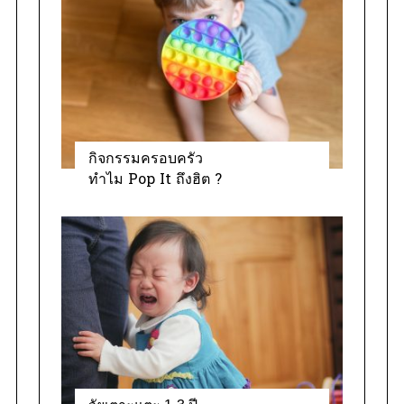
i
e
s
กิจกรรมครอบครัว
ทำไม Pop It ถึงฮิต ?