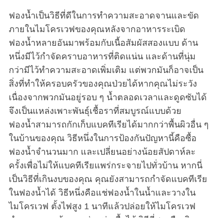
ฟองน้ำเป็นวิธีที่ดีในการทำความสะอาดจานและขัด
ภายในไมโครเวฟของคุณหลังจากอาหารระเบิด
ฟองน้ำหลายอันมาพร้อมกับเนื้อสัมผัสสองแบบ ด้าน
หนึ่งมีไว้กำจัดคราบอาหารที่ติดแน่น และด้านที่นุ่ม
กว่ามีไว้ทำความสะอาดเพิ่มเติม แต่พวกมันก็อาจเป็น
สิ่งที่ทำให้ครอบครัวของคุณป่วยได้หากคุณไม่ระวัง
เนื่องจากพวกมันอยู่รอบ ๆ น้ำตลอดเวลาและดูดซับได้
จึงเป็นแหล่งเพาะพันธุ์เชื้อราที่สมบูรณ์แบบด้วย
ฟองน้ำสามารถกักเก็บแบคทีเรียได้มากกว่าพื้นผิวอื่น ๆ
ในบ้านของคุณ วิธีหนึ่งในการป้องกันปัญหานี้คือซื้อ
ฟองน้ำจำนวนมาก และเปลี่ยนอย่างน้อยสัปดาห์ละ
ครั้งเพื่อไม่ให้แบคทีเรียแพร่กระจายไปทั่วบ้าน หากนี่
เป็นวิธีที่เกินงบของคุณ คุณยังสามารถกำจัดแบคทีเรีย
ในฟองน้ำได้ วิธีหนึ่งคือแช่ฟองน้ำในน้ำและวางใน
ไมโครเวฟ ตั้งไฟสูง 1 นาทีแล้วปล่อยให้ไมโครเวฟ