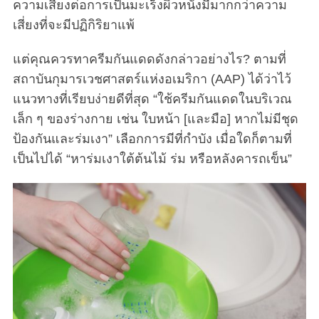
ความเสี่ยงต่อการเป็นมะเร็งผิวหนังมีมากกว่าความ
เสี่ยงที่จะมีปฏิกิริยาแพ้
แต่คุณควรทาครีมกันแดดดังกล่าวอย่างไร? ตามที่
สถาบันกุมารเวชศาสตร์แห่งอเมริกา (AAP) ได้ว่าไว้
แนวทางที่เรียบง่ายดีที่สุด “ใช้ครีมกันแดดในบริเวณ
เล็ก ๆ ของร่างกาย เช่น ใบหน้า [และมือ] หากไม่มีชุด
ป้องกันและร่มเงา” เลือกการมีที่กำบัง เมื่อใดก็ตามที่
S
เป็นไปได้ “หาร่มเงาใต้ต้นไม้ ร่ม หรือหลังคารถเข็น”
e
a
r
c
h
f
o
r
: