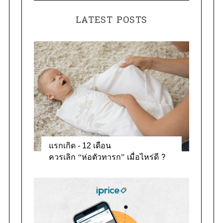
t
r
e
:
LATEST POSTS
g
o
r
i
e
s
แรกเกิด - 12 เดือน
ควรเลิก “ห่อตัวทารก” เมื่อไหร่ดี ?