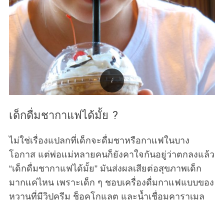
เด็กดื่มชากาแฟได้มั้ย ?
ไม่ใช่เรื่องแปลกที่เด็กจะดื่มชาหรือกาแฟในบาง
โอกาส แต่พ่อแม่หลายคนก็ยังคาใจกันอยู่ว่าตกลงแล้ว
“เด็กดื่มชากาแฟได้มั้ย” มันส่งผลเสียต่อสุขภาพเด็ก
มากแค่ไหน เพราะเด็ก ๆ ชอบเครื่องดื่มกาแฟแบบของ
หวานที่มีวิปครีม ช็อคโกแลต และน้ำเชื่อมคาราเมล
ซึ่งเป็นที่นิยมมากในทุกวันนี้ แต่ปริมาณคาเฟอีนก็เป็น