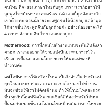
จีนกลาง มลายู จีนกวางตุ้ง และอังกฤษค่ะ ส่วนเราเป็น
คนไทย ก็จะสอนภาษาไทยกับลูก เพราะเราก็อยากให้
ลูกพูดไทยกับทางครอบครัวเราได้ และก็พูดอังกฤษกับ
เขาด้วยค่ะ ตอนนี้อาจจะยังพูดจีนได้น้อยอยู่ แต่ถ้าพูด
ได้มากขึ้น ก็จะพูดจีนกับลูกด้วยค่ะ อย่างน้อยเขาจะได้
4 ภาษา อังกฤษ จีน ไทย และมลายูค่ะ
Motherhood:
การที่กลับไปทำงานแทบจะทันทีหลังลา
คลอด เราเลยอยากให้ช่วยแบ่งปันประสบการณ์ใน
เรื่องการปั๊มนม และนโยบายการให้นมแม่ของที่
ทำงานค่ะ
แม่โดนัท:
การใช้เครื่องปั๊มนมเป็นสิ่งจำเป็นสำหรับแม่
ยุคใหม่แบบเราๆนะคะ เพราะเราต้องออกไปทำงาน
มันจะช่วยให้เราไม่คัดเต้านม ทำให้น้ำนมไหลสะดวก
ขึ้น ทุกวันนี้ออฟฟิศในมาเลเซียก็มีห้องสำหรับให้นม/
ปั๊มนมกันเยอะขึ้น แต่ไม่แน่ใจเหมือนกันว่าทางไทยจะ