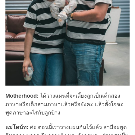
S
e
a
r
c
h
f
o
r
:
Motherhood:
ได้วางแผนที่จะเลี้ยงลูกเป็นเด็กสอง
ภาษาหรือเด็กสามภาษาแล้วหรือยังคะ แล้วตั้งใจจะ
พูดภาษาอะไรกับลูกบ้าง
แม่โดนัท:
ค่ะ ตอนนี้เราวางแผนกันไว้แล้ว สามีจะพูด