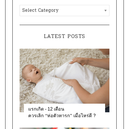
h
C
f
a
o
t
r
e
:
LATEST POSTS
g
o
r
i
e
s
แรกเกิด - 12 เดือน
ควรเลิก “ห่อตัวทารก” เมื่อไหร่ดี ?