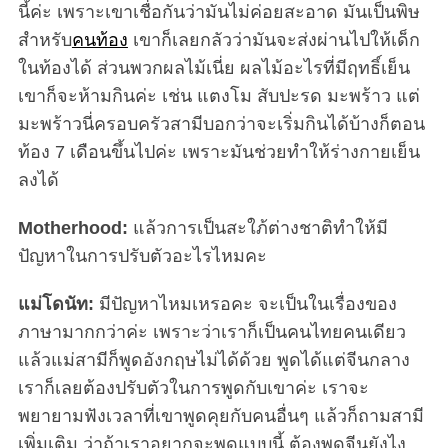
นี้ค่ะ เพราะเขาเชื่อกันว่ามันไม่ค่อยสะอาด มันเป็นพิษ
สำหรับ
คนท้อง
เขาก็เลยกลัวว่ามันจะส่งผ่านไปให้เด็ก
ในท้องได้ ส่วนพวกผลไม้เนี่ย ผลไม้อะไรที่มีฤทธิ์เย็น
เขาก็จะห้ามกินค่ะ เช่น แตงโม สับปะรด มะพร้าว แต่
มะพร้าวนี่ครอบครัวสามีบอกว่าจะเริ่มกินได้บ้างก็ตอน
ท้อง 7 เดือนขึ้นไปค่ะ เพราะมันช่วยทำให้ร่างกายเย็น
ลงได้
Motherhood:
แล้วการเป็นสะใภ้ต่างชาติทำให้มี
ปัญหาในการปรับตัวอะไรไหมคะ
แม่โดนัท:
มีปัญหาไหมเหรอคะ จะเป็นในเรื่องของ
ภาษามากกว่าค่ะ เพราะว่าเราก็เป็นคนไทยคนเดียว
แล้วแม่สามีก็พูดอังกฤษไม่ได้ด้วย พูดได้แต่จีนกลาง
เราก็เลยต้องปรับตัวในการพูดกับเขาค่ะ เราจะ
พยายามฟังเวลาที่เขาพูดคุยกับคนอื่นๆ แล้วก็ถามสามี
เพิ่มเติม ว่าถ้าเราอยากจะพูดแบบนี้ ต้องพูดจีนยังไง