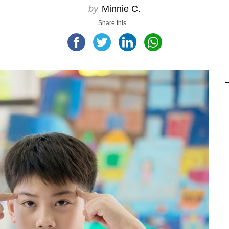
by
Minnie C.
Share this...