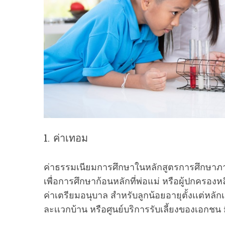
S
e
a
r
c
h
f
o
1. ค่าเทอม
r
:
ค่าธรรมเนียมการศึกษาในหลักสูตรการศึกษาภาคบ
เพื่อการศึกษาก้อนหลักที่พ่อแม่ หรือผู้ปกครองหลีก
ค่าเตรียมอนุบาล สำหรับลูกน้อยอายุตั้งเเต่หลัก
ละเเวกบ้าน หรือศูนย์บริการรับเลี้ยงของเอกชน 