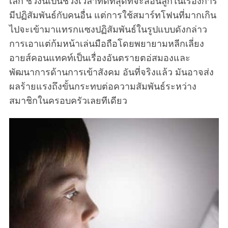
เล็ก ช่วงนี้เป็นช่วงเวลาที่ดีที่สุดที่จะสอนลูกในเรื่องการ
a
มีปฏิสัมพันธ์กับคนอื่น แต่การใช้สมาร์ทโฟนที่มากเกิน
r
c
ไปจะเข้ามาแทรกแซงปฏิสัมพันธ์ในรูปแบบดังกล่าว
h
การเอาแต่ก้มหน้าเล่นมือถือโดยพยายามหลีกเลี่ยง
f
อายส์คอนแทคท์เป็นเรื่องอันตรายตอ่สมองและ
o
พัฒนาการด้านการเข้าสังคม อันที่จริงแล้ว มันอาจส่ง
r
:
ผลร้ายแรงถึงขั้นกระทบต่อความสัมพันธ์ระหว่าง
สมาชิกในครอบครัวเลยทีเดียว