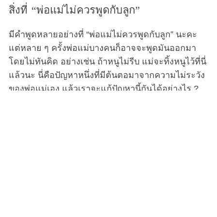
สิ่งที่ “พ่อแม่ไม่ควรพูดกับลูก”
มีคำพูดหลายอย่างที่ “พ่อแม่ไม่ควรพูดกับลูก” นะคะ
แต่หลาย ๆ ครั้งพ่อแม่บางคนก็อาจจะพูดมันออกมา
โดยไม่ทันคิด อย่างเช่น ถ้าหนูไม่รีบ แม่จะทิ้งหนูไว้ที่นี่
แล้วนะ นี่คือปัญหาหนึ่งที่มีต้นตอมาจากความไม่ระวัง
ของพ่อแม่เอง แล้วเราจะแก้ปัญหานี้กันได้อย่างไร ?
พ่อแม่ทั่วโลกต่างก็มีคำศัพท์ที่คล้ายคลึงกันอย่างน่า
กลัวเพื่อจัดการกับลูก ๆ ของพวกเขาที่เป็นเด็กดื้อ ‘เร็ว
เข้า ไม่งั้นแม่จะทิ้งหนูไว้ที่นี่นะ ‘ ‘กิน ๆ เข้าไปซะ โลกนี้
มีเด็กยากไร้ผู้หิวโหยอีกตั้งเยอะ’ ‘ทำไมลูกไม่เห็น
เหมือนพี่เค้าเลย’ ประโยคแบบนี้มีทั่วทุกประเทศ
วัฒนธรรม และภาษา ซึ่งผู้เชี่ยวชาญได้บอกไว้ว่ามัน
เป็นสิ่งที่รบกวนใจเด็ก ๆ อยู่ไม่น้อย