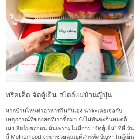
ทริคเด็ด จัดตู้เย็น สไตล์แม่บ้านญี่ปุ่น
หากบ้านไหนทำอาหารกินกันเอง น่าจะเคยเจอกับ
เหตุการณ์ที่ของสดที่เราซื้อมา ยังไม่ทันจะกินหมดก็
เน่าเสียไปซะก่อน นั่นเพราะไม่มีการ “จัดตู้เย็น” ที่ดี วัน
นี้ Motherhood จะมาช่วยคุณยุติสารพัดปัญหาในตู้เย็น