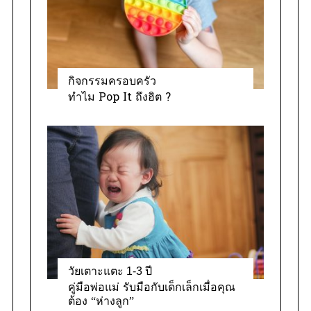
s
กิจกรรมครอบครัว
ทำไม Pop It ถึงฮิต ?
S
e
a
r
c
h
f
o
r
:
วัยเตาะแตะ 1-3 ปี
คู่มือพ่อแม่ รับมือกับเด็กเล็กเมื่อคุณ
ต้อง “ห่างลูก”