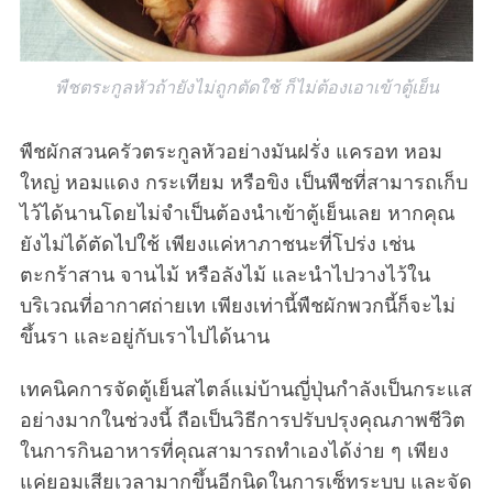
พืชตระกูลหัวถ้ายังไม่ถูกตัดใช้ ก็ไม่ต้องเอาเข้าตู้เย็น
พืชผักสวนครัวตระกูลหัวอย่างมันฝรั่ง แครอท หอม
ใหญ่ หอมแดง กระเทียม หรือขิง เป็นพืชที่สามารถเก็บ
ไว้ได้นานโดยไม่จำเป็นต้องนำเข้าตู้เย็นเลย หากคุณ
ยังไม่ได้ตัดไปใช้ เพียงแค่หาภาชนะที่โปร่ง เช่น
ตะกร้าสาน จานไม้ หรือลังไม้ และนำไปวางไว้ใน
บริเวณที่อากาศถ่ายเท เพียงเท่านี้พืชผักพวกนี้ก็จะไม่
ขึ้นรา และอยู่กับเราไปได้นาน
เทคนิคการจัดตู้เย็นสไตล์แม่บ้านญี่ปุ่นกำลังเป็นกระแส
อย่างมากในช่วงนี้ ถือเป็นวิธีการปรับปรุงคุณภาพชีวิต
ในการกินอาหารที่คุณสามารถทำเองได้ง่าย ๆ เพียง
แค่ยอมเสียเวลามากขึ้นอีกนิดในการเซ็ทระบบ และจัด