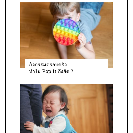
o
r
i
e
s
กิจกรรมครอบครัว
ทำไม Pop It ถึงฮิต ?