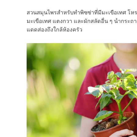
สวนสมุนไพรสำหรับทำพิซซ่าที่มีมะเขือเทศ โหระ
มะเขือเทศ แตงกวา และผักสลัดอื่น ๆ นำกระถางส
แดดส่องถึงใกล้ห้องครัว