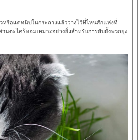
วหรือแคทนิปในกระถางแล้ววางไว้ที่ไหนสักแห่งที่
ส่วนตะไคร้หอมเหมาะอย่างยิ่งสำหรับการยับยั้งพวกยุง