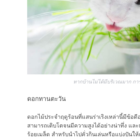
S
e
a
r
c
h
f
o
หากบ้านไม่ได้มีบริเวณมาก การ
r
:
ดอกทานตะวัน
ดอกไม้ประจำฤดูร้อนที่แสนร่าเริงเหล่านี้มีข้อ
สามารถเติบโตจนมีความสูงได้อย่างน่าทึ่ง แล
ร้อยเมล็ด สำหรับนำไปคั่วกินเล่นหรือแบ่งปัน