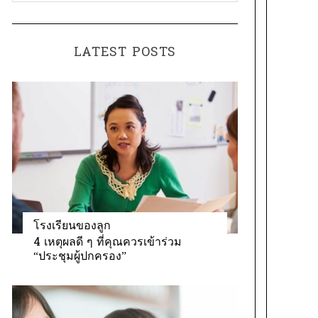
a
o
t
r
e
:
LATEST POSTS
g
o
r
i
e
s
โรงเรียนของลูก
4 เหตุผลดี ๆ ที่คุณควรเข้าร่วม
“ประชุมผู้ปกครอง”