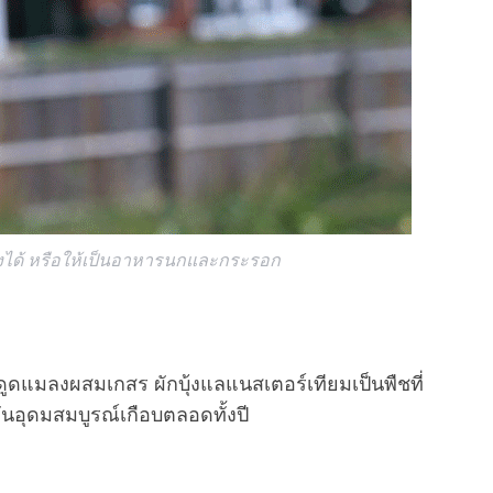
องได้ หรือให้เป็นอาหารนกและกระรอก
ดูดแมลงผสมเกสร ผักบุ้งแลแนสเตอร์เทียมเป็นพืชที่
มันอุดมสมบูรณ์เกือบตลอดทั้งปี