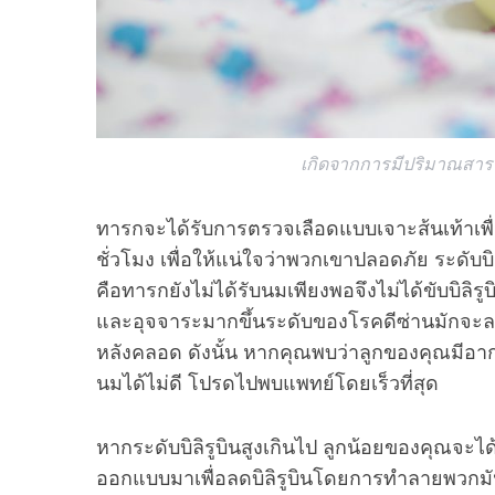
:
เกิดจากการมีปริมาณสารบ
ทารกจะได้รับการตรวจเลือดแบบเจาะส้นเท้าเพื่อ
ชั่วโมง เพื่อให้แน่ใจว่าพวกเขาปลอดภัย ระดับบิล
คือทารกยังไม่ได้รับนมเพียงพอจึงไม่ได้ขับบิลิรู
และอุจจาระมากขึ้นระดับของโรคดีซ่านมักจะลด
หลังคลอด ดังนั้น หากคุณพบว่าลูกของคุณมีอากา
นมได้ไม่ดี โปรดไปพบแพทย์โดยเร็วที่สุด
หากระดับบิลิรูบินสูงเกินไป ลูกน้อยของคุณจะไ
ออกแบบมาเพื่อลดบิลิรูบินโดยการทำลายพวกมัน