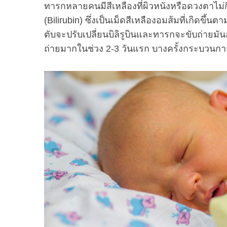
ทารกหลายคนมีสีเหลืองที่ผิวหนังหรือดวงตาไม่กี่ว
(Bilirubin) ซึ่งเป็นเม็ดสีเหลืองอมส้มที่เกิดขึ
ตับจะปรับเปลี่ยนบิลิรูบินและทารกจะขับถ่ายม
ถ่ายมากในช่วง 2-3 วันแรก บางครั้งกระบวนการนี
S
e
a
r
c
h
f
o
r