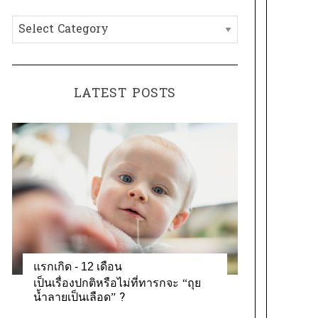
h
C
f
a
o
t
r
e
:
LATEST POSTS
g
o
r
i
e
s
แรกเกิด - 12 เดือน
เป็นเรื่องปกติหรือไม่ที่ทารกจะ “ถุย
น้ำลายเป็นเลือด” ?