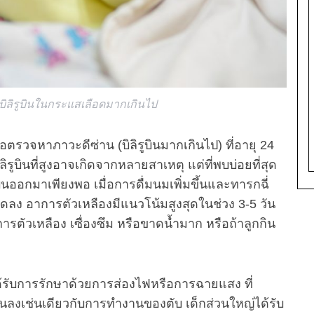
ิลิรูบินในกระแสเลือดมากเกินไป
ตรวจหาภาวะดีซ่าน (บิลิรูบินมากเกินไป) ที่อายุ 24
ิรูบินที่สูงอาจเกิดจากหลายสาเหตุ แต่ที่พบบ่อยที่สุด
บินออกมาเพียงพอ เมื่อการดื่มนมเพิ่มขึ้นและทารกฉี่
ลง อาการตัวเหลืองมีแนวโน้มสูงสุดในช่วง 3-5 วัน
รตัวเหลือง เซื่องซึม หรือขาดน้ำมาก หรือถ้าลูกกิน
ด้รับการรักษาด้วยการส่องไฟหรือการฉายแสง ที่
ลงเช่นเดียวกับการทำงานของตับ เด็กส่วนใหญ่ได้รับ