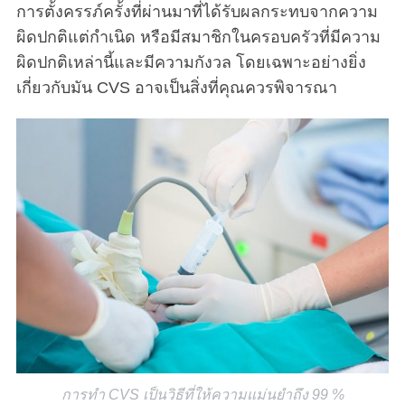
การตั้งครรภ์ครั้งที่ผ่านมาที่ได้รับผลกระทบจากความ
ผิดปกติแต่กำเนิด หรือมีสมาชิกในครอบครัวที่มีความ
ผิดปกติเหล่านี้และมีความกังวล โดยเฉพาะอย่างยิ่ง
เกี่ยวกับมัน CVS อาจเป็นสิ่งที่คุณควรพิจารณา
S
e
a
r
c
h
f
o
r
:
การทำ CVS เป็นวิธีที่ให้ความแม่นยำถึง 99 %