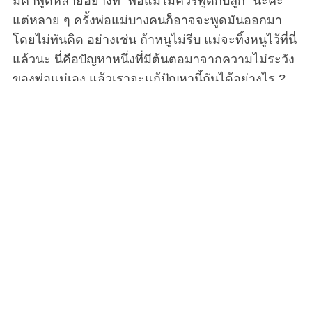
มีคำพูดหลายอย่างที่ “พ่อแม่ไม่ควรพูดกับลูก” นะคะ
แต่หลาย ๆ ครั้งพ่อแม่บางคนก็อาจจะพูดมันออกมา
โดยไม่ทันคิด อย่างเช่น ถ้าหนูไม่รีบ แม่จะทิ้งหนูไว้ที่นี่
แล้วนะ นี่คือปัญหาหนึ่งที่มีต้นตอมาจากความไม่ระวัง
ของพ่อแม่เอง แล้วเราจะแก้ปัญหานี้กันได้อย่างไร ?
พ่อแม่ทั่วโลกต่างก็มีคำศัพท์ที่คล้ายคลึงกันอย่างน่า
กลัวเพื่อจัดการกับลูก ๆ ของพวกเขาที่เป็นเด็กดื้อ ‘เร็ว
เข้า ไม่งั้นแม่จะทิ้งหนูไว้ที่นี่นะ ‘ ‘กิน ๆ เข้าไปซะ โลกนี้
มีเด็กยากไร้ผู้หิวโหยอีกตั้งเยอะ’ ‘ทำไมลูกไม่เห็น
เหมือนพี่เค้าเลย’ ประโยคแบบนี้มีทั่วทุกประเทศ
วัฒนธรรม และภาษา ซึ่งผู้เชี่ยวชาญได้บอกไว้ว่ามัน
เป็นสิ่งที่รบกวนใจเด็ก ๆ อยู่ไม่น้อย