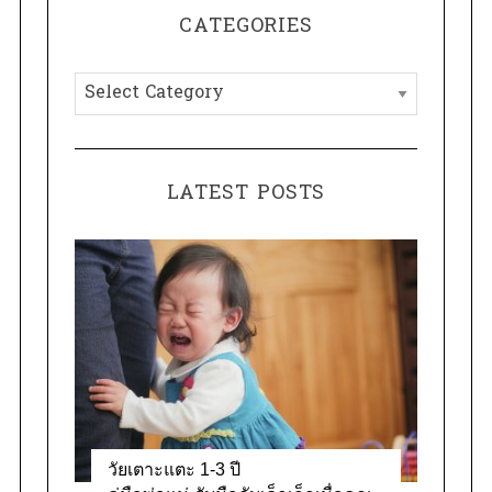
r
CATEGORIES
c
h
C
f
a
o
t
r
e
:
LATEST POSTS
g
o
r
i
e
s
วัยเตาะแตะ 1-3 ปี