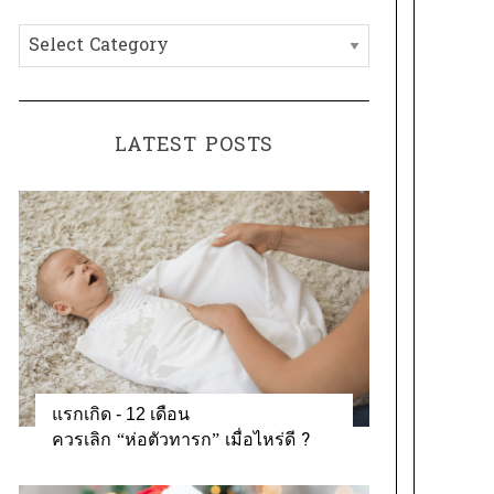
h
C
f
a
o
t
r
e
:
LATEST POSTS
g
o
r
i
e
s
แรกเกิด - 12 เดือน
ควรเลิก “ห่อตัวทารก” เมื่อไหร่ดี ?