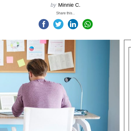
by
Minnie C.
Share this...