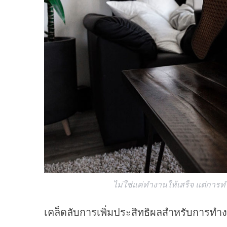
S
e
a
r
c
h
f
o
r
:
ไม่ใช่แค่ทำงานให้เสร็จ แต่การ
เคล็ดลับการเพิ่มประสิทธิผลสำหรับการทำง