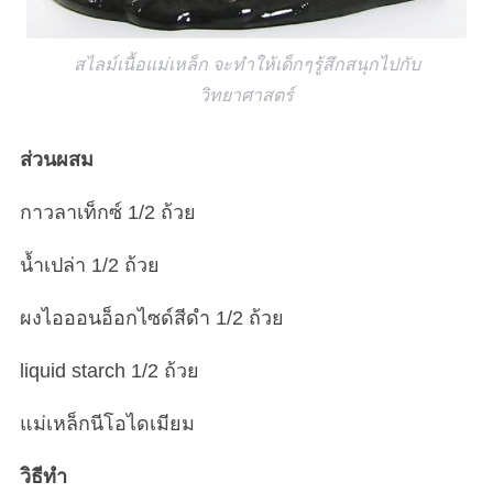
สไลม์เนื้อแม่เหล็ก จะทำให้เด็กๆรู้สึกสนุกไปกับ
วิทยาศาสตร์
ส่วนผสม
กาวลาเท็กซ์ 1/2 ถ้วย
น้ำเปล่า 1/2 ถ้วย
ผงไอออนอ็อกไซด์สีดำ 1/2 ถ้วย
liquid starch 1/2 ถ้วย
แม่เหล็กนีโอไดเมียม
วิธีทำ