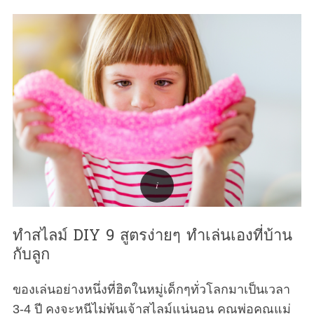
ทำสไลม์ DIY 9 สูตรง่ายๆ ทำเล่นเองที่บ้าน
กับลูก
ของเล่นอย่างหนึ่งที่ฮิตในหมู่เด็กๆทั่วโลกมาเป็นเวลา
3-4 ปี คงจะหนีไม่พ้นเจ้าสไลม์แน่นอน คุณพ่อคุณแม่