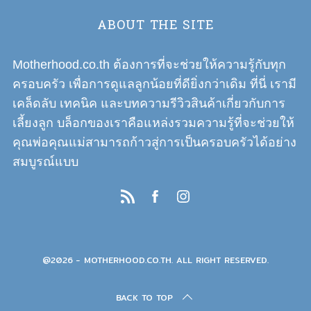
ABOUT THE SITE
Motherhood.co.th ต้องการที่จะช่วยให้ความรู้กับทุก
ครอบครัว เพื่อการดูแลลูกน้อยที่ดียิ่งกว่าเดิม ที่นี่ เรามี
เคล็ดลับ เทคนิค และบทความรีวิวสินค้าเกี่ยวกับการ
เลี้ยงลูก บล็อกของเราคือแหล่งรวมความรู้ที่จะช่วยให้
คุณพ่อคุณแม่สามารถก้าวสู่การเป็นครอบครัวได้อย่าง
สมบูรณ์แบบ
@2026 - MOTHERHOOD.CO.TH. ALL RIGHT RESERVED.
BACK TO TOP