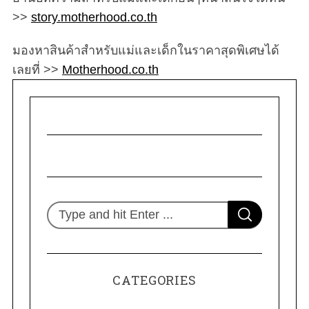
>>
story.motherhood.co.th
มองหาสินค้าสำหรับแม่และเด็กในราคาสุดพิเศษได้
เลยที่ >>
Motherhood.co.th
S
S
e
E
A
R
a
C
H
r
CATEGORIES
c
h