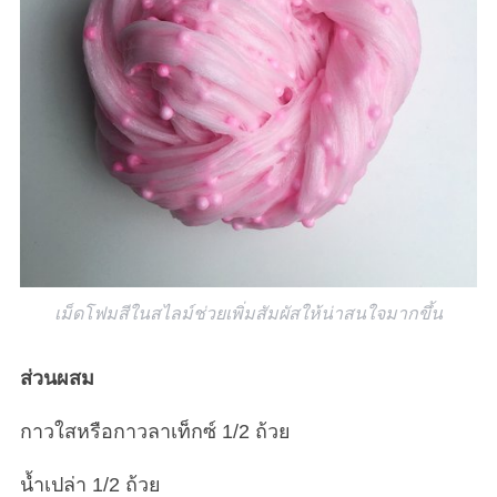
เม็ดโฟมสีในสไลม์ช่วยเพิ่มสัมผัสให้น่าสนใจมากขึ้น
ส่วนผสม
กาวใสหรือกาวลาเท็กซ์ 1/2 ถ้วย
น้ำเปล่า 1/2 ถ้วย