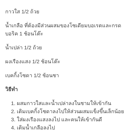
กาวใส 1/2 ถ้วย
น้ำเกลือ ที่ต้องมีส่วนผสมของโซเดียมบอเรตและกรด
บอริค 1 ช้อนโต๊ะ
น้ำเปล่า 1/2 ถ้วย
ผงเรืองแสง 1/2 ช้อนโต๊ะ
เบคกิ้งโซดา 1/2 ช้อนชา
วิธีทำ
ผสมกาวใสและน้ำเปล่าลงในชามให้เข้ากัน
เติมเบคกิ้งโซดาลงไปให้ส่วนผสมแข็งขึ้นเล็กน้อย
ใส่ผงเรืองแสงลงไป และคนให้เข้ากันดี
เติมน้ำเกลือลงไป