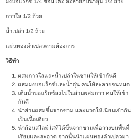
ผงบอแร็กซ์ 1/4 ช้อนโต๊ะ ละลายกับน้ำอุ่น 1/2 ถ้วย
กาวใส 1/2 ถ้วย
น้ำเปล่า 1/2 ถ้วย
แผ่นทองคำเปลวตามต้องการ
วิธีทำ
ผสมกาวใสและน้ำเปล่าในชามให้เข้ากันดี
ผสมผงบอแร็กซ์และน้ำอุ่น คนให้ละลายจนหมด
เติมน้ำบอแร็กซ์ลงไปในส่วนผสมกาว คนให้เข้า
กันดี
นำส่วนผสมขึ้นจากชาม และนวดให้เนียนเข้ากัน
เป็นเนื้อเดียว
นำก้อนสไลม์ใสที่ได้ขึ้นจากชามเพื่อวางบนพื้นที่
เรียบและสะอาด จากนั้นนำแผ่นทองคำเปลวมา