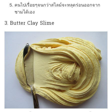
คนไปเรื่อยๆจนกว่าสไลม์จะหลุดร่อนออกจาก
ชามได้เอง
3. Butter Clay Slime