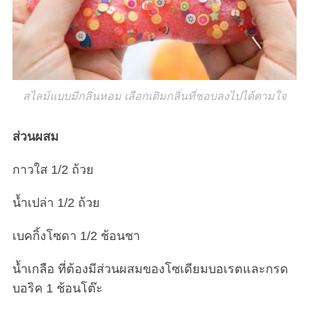
สไลม์แบบมีกลิ่นหอม เลือกเติมกลิ่นที่ชอบลงไปได้ตามใจ
ส่วนผสม
กาวใส 1/2 ถ้วย
น้ำเปล่า 1/2 ถ้วย
เบคกิ้งโซดา 1/2 ช้อนชา
น้ำเกลือ ที่ต้องมีส่วนผสมของโซเดียมบอเรตและกรด
บอริค 1 ช้อนโต๊ะ