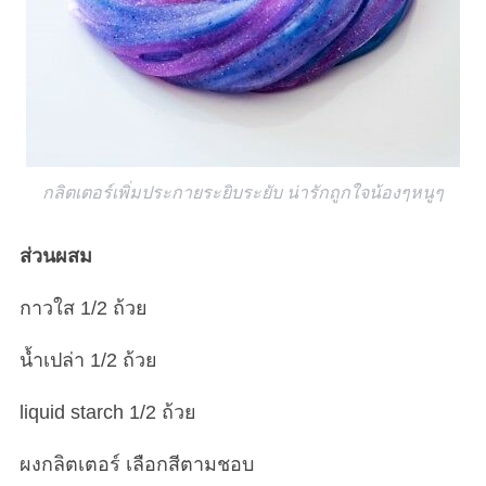
กลิตเตอร์เพิ่มประกายระยิบระยับ น่ารักถูกใจน้องๆหนูๆ
ส่วนผสม
กาวใส 1/2 ถ้วย
น้ำเปล่า 1/2 ถ้วย
liquid starch 1/2 ถ้วย
ผงกลิตเตอร์ เลือกสีตามชอบ