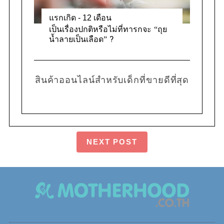
แรกเกิด - 12 เดือน
เป็นเรื่องปกติหรือไม่ที่ทารกจะ “ถุย
น้ำลายเป็นเลือด” ?
สินค้าออนไลน์สำหรับเด็กที่ขายดีที่สุด
NEXT POST