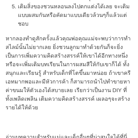
เติมสิ่งของชวนหลอนลงไปตกแต่งได้เลย จะเติม
แบบผสมกันหรือคัดมาแบบเดียวล้วนๆก็แล้วแต่
ชอบ
หากลองทำดูสักครั้งแล้วคุณพ่อคุณแม่จะพบว่าการทำ
สไลม์นั้นไม่ยากเลย ยิ่งชวนลูกมาทำด้วยกันก็จะยิ่ง
เป็นการเพิ่มความคิดสร้างสรรค์ให้เขาได้อีกทางหนึ่ง
หรือจะเพิ่มเติมบทเรียนในการผสมสีให้กับเขาก็ได้ ทั้ง
สนุกและเรียนรู้ สำหรับเด็กที่โตขึ้นมาหน่อย ถ้าเขาครี
เอทมากพอและมีหัวการค้า ก็สามารถนำไปทำขายหา
ค่าขนมให้ตัวเองได้สบายเลย เรียกว่าเป็นงาน DIY ที่
ทั้งเพลิดเพลิน เติมความคิดสร้างสรรค์ เผลอๆจะสร้าง
รายได้ให้ด้วย
อ่านบทความสำหรับแม่และเด็กอื่นๆที่น่าสนใจได้ที่นี่