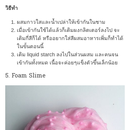
วิธีทำ
ผสมกาวใสและน้ำเปล่าให้เข้ากันในชาม
เมื่อเข้ากันใช้ได้แล้วก็เติมผงกลิตเตอร์ลงไป จะ
เติมกี่สีก็ได้ หรืออยากใส่สีผสมอาหารเพิ่มก็ทำได้
ในขั้นตอนนี้
เติม liquid starch ลงไปในส่วนผสม และคนจน
S
เข้ากันทั้งหมด เนื้อจะค่อยๆแข็งตัวขึ้นเล็กน้อย
e
a
5. Foam Slime
r
c
h
f
o
r
: