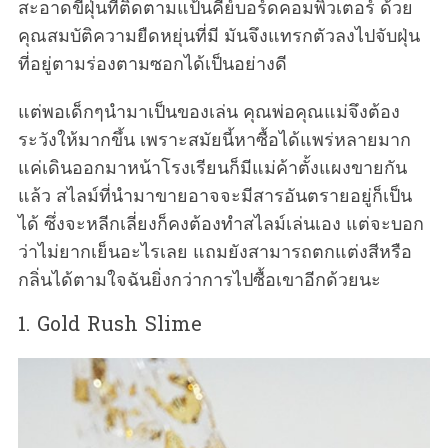
สะอาดขี้ฝุ่นที่ติดตามแป้นคีย์บอร์ดคอมพิวเตอร์ ด้วย
คุณสมบัติความยืดหยุ่นที่มี มันจึงแทรกตัวลงไปจับฝุ่น
ที่อยู่ตามร่องตามซอกได้เป็นอย่างดี
แต่พอเด็กๆนำมาเป็นของเล่น คุณพ่อคุณแม่จึงต้อง
ระวังให้มากขึ้น เพราะสมัยนี้หาซื้อได้แพร่หลายมาก
แค่เดินออกมาหน้าโรงเรียนก็มีแม่ค้าตั้งแผงขายกัน
แล้ว สไลม์ที่นำมาขายอาจจะมีสารอันตรายอยู่ก็เป็น
ได้ ซึ่งจะหลีกเลี่ยงก็คงต้องทำสไลม์เล่นเอง แต่จะบอก
ว่าไม่ยากเย็นอะไรเลย แถมยังสามารถตกแต่งสีหรือ
กลิ่นได้ตามใจฉันยิ่งกว่าการไปซื้อเขาอีกด้วยนะ
1. Gold Rush Slime