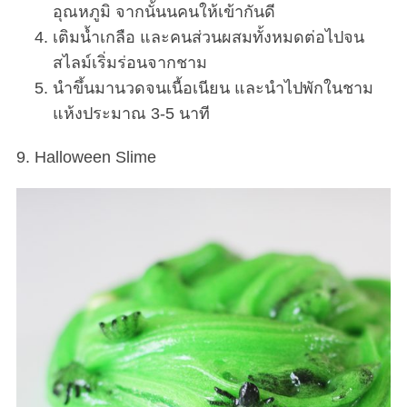
อุณหภูมิ จากนั้นนคนให้เข้ากันดี
เติมน้ำเกลือ และคนส่วนผสมทั้งหมดต่อไปจน
สไลม์เริ่มร่อนจากชาม
นำขึ้นมานวดจนเนื้อเนียน และนำไปพักในชาม
แห้งประมาณ 3-5 นาที
9. Halloween Slime