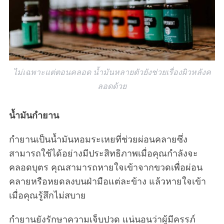
:
ไม่เฉพาะแต่ตอนคลอด น้ำมันหลายตัวยังช่วยเรื่องผิวหลังค
ลอดด้วย
น้ำมันกำยาน
กำยานเป็นน้ำมันหอมระเหยที่ช่วยผ่อนคลายซึ่ง
สามารถใช้ได้อย่างมีประสิทธิภาพเมื่อคุณกำลังจะ
คลอดบุตร คุณสามารถหายใจเข้าจากขวดเพื่อผ่อน
คลายหรือหยดลงบนฝ่ามือแต่ละข้าง แล้วหายใจเข้า
เมื่อคุณรู้สึกไม่สบาย
กำยานยังรักษาความเจ็บปวด แน่นอนว่าผู้มีครรภ์