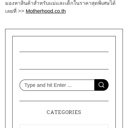
มองหาสินค้าสำหรับแม่และเด็กในราคาสุดพิเศษได้
เลยที่ >>
Motherhood.co.th
S
S
e
E
A
R
a
C
H
r
CATEGORIES
c
h