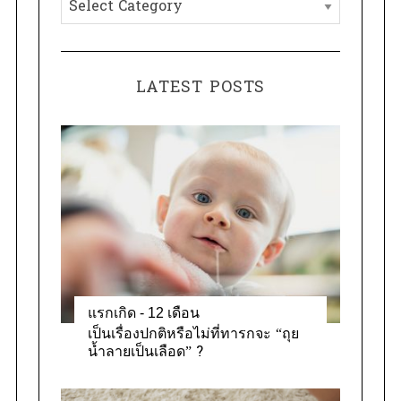
C
f
a
o
t
r
e
:
LATEST POSTS
g
o
r
i
e
s
แรกเกิด - 12 เดือน
เป็นเรื่องปกติหรือไม่ที่ทารกจะ “ถุย
น้ำลายเป็นเลือด” ?