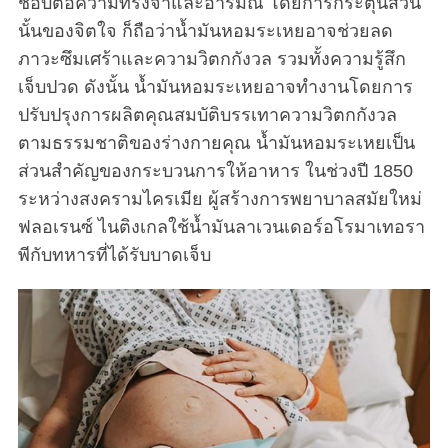
ชอบต่อความทรงจำและอารมณ์ โดยการกระตุ้นส่วน
นั้นของจิตใจ ก็ถือว่าน้ำมันหอมระเหยอาจช่วยลด
ภาวะซึมเศร้าและความวิตกกังวล รวมทั้งความรู้สึก
เจ็บปวด ดังนั้น น้ำมันหอมระเหยอาจทำงานโดยการ
ปรับปรุงการผลิตคุณสมบัติบรรเทาความวิตกกังวล
ตามธรรมชาติของร่างกายคุณ น้ำมันหอมระเหยเป็น
ส่วนสำคัญของกระบวนการให้อาหาร ในช่วงปี 1850
ระหว่างสงครามไครเมีย ผู้สร้างการพยาบาลสมัยใหม่
ฟลอเรนซ์ ไนติงเกลใช้น้ำมันลาเวนเดอร์อโรมาเทอรา
พีกับทหารที่ได้รับบาดเจ็บ