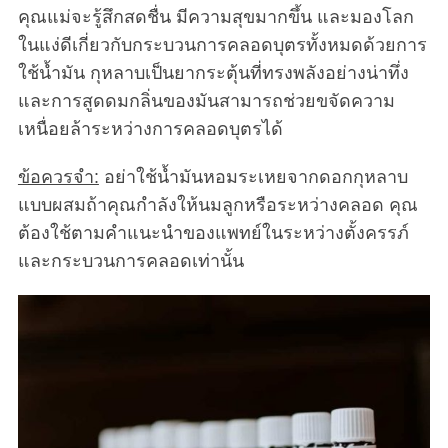
คุณแม่จะรู้สึกสดชื่น มีความสุขมากขึ้น และมองโลก
ในแง่ดีเกี่ยวกับกระบวนการคลอดบุตรทั้งหมดด้วยการ
ใช้น้ำมัน กุหลาบเป็นยากระตุ้นที่ทรงพลังอย่างน่าทึ่ง
และการสูดดมกลิ่นของมันสามารถช่วยขจัดความ
เหนื่อยล้าระหว่างการคลอดบุตรได้
ข้อควรจำ:
อย่าใช้น้ำมันหอมระเหยจากดอกกุหลาบ
แบบผสมถ้าคุณกำลังให้นมลูกหรือระหว่างคลอด คุณ
ต้องใช้ตามคำแนะนำของแพทย์ในระหว่างตั้งครรภ์
S
และกระบวนการคลอดเท่านั้น
e
a
r
c
h
f
o
r