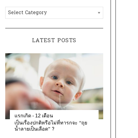
h
C
f
a
o
t
r
e
:
LATEST POSTS
g
o
r
i
e
s
แรกเกิด - 12 เดือน
เป็นเรื่องปกติหรือไม่ที่ทารกจะ “ถุย
น้ำลายเป็นเลือด” ?