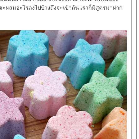
่าจะผสมอะไรลงไปบ้างถึงจะเข้ากัน เราก็มีสูตรมาฝาก