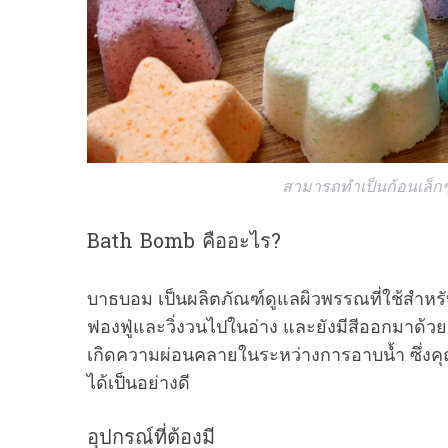
S
e
a
r
สามารถทำเป็นก้อนเล็กๆน
c
h
f
Bath Bomb คืออะไร?
o
r
บาธบอม เป็นผลิตภัณฑ์ดูแลผิวพรรณที่ใช้สำหรับ
:
ฟองฟู่และวิ่งวนไปในอ่าง และยังมีสีออกมาด้วย ส
เกิดความผ่อนคลายในระหว่างการอาบน้ำ ซึ่งคุ
ได้เป็นอย่างดี
อุปกรณ์ที่ต้องมี