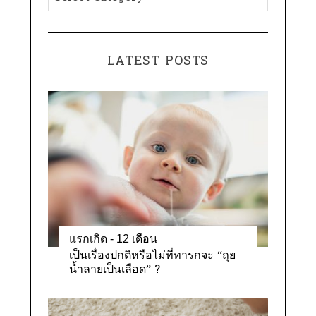
a
o
t
r
e
:
LATEST POSTS
g
o
r
i
e
s
แรกเกิด - 12 เดือน
เป็นเรื่องปกติหรือไม่ที่ทารกจะ “ถุย
น้ำลายเป็นเลือด” ?