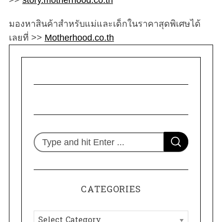
>>
story.motherhood.co.th
มองหาสินค้าสำหรับแม่และเด็กในราคาสุดพิเศษได้
เลยที่ >>
Motherhood.co.th
S
S
e
E
A
R
a
C
H
r
CATEGORIES
c
h
C
f