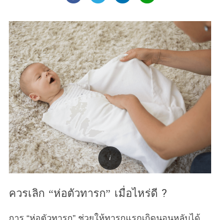
ควรเลิก “ห่อตัวทารก” เมื่อไหร่ดี ?
การ “ห่อตัวทารก” ช่วยให้ทารกแรกเกิดนอนหลับได้