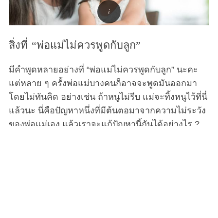
สิ่งที่ “พ่อแม่ไม่ควรพูดกับลูก”
มีคำพูดหลายอย่างที่ “พ่อแม่ไม่ควรพูดกับลูก” นะคะ
แต่หลาย ๆ ครั้งพ่อแม่บางคนก็อาจจะพูดมันออกมา
โดยไม่ทันคิด อย่างเช่น ถ้าหนูไม่รีบ แม่จะทิ้งหนูไว้ที่นี่
แล้วนะ นี่คือปัญหาหนึ่งที่มีต้นตอมาจากความไม่ระวัง
ของพ่อแม่เอง แล้วเราจะแก้ปัญหานี้กันได้อย่างไร ?
พ่อแม่ทั่วโลกต่างก็มีคำศัพท์ที่คล้ายคลึงกันอย่างน่า
กลัวเพื่อจัดการกับลูก ๆ ของพวกเขาที่เป็นเด็กดื้อ ‘เร็ว
เข้า ไม่งั้นแม่จะทิ้งหนูไว้ที่นี่นะ ‘ ‘กิน ๆ เข้าไปซะ โลกนี้
มีเด็กยากไร้ผู้หิวโหยอีกตั้งเยอะ’ ‘ทำไมลูกไม่เห็น
เหมือนพี่เค้าเลย’ ประโยคแบบนี้มีทั่วทุกประเทศ
วัฒนธรรม และภาษา ซึ่งผู้เชี่ยวชาญได้บอกไว้ว่ามัน