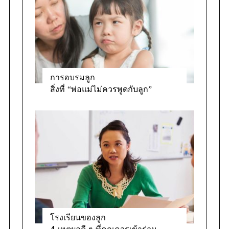
e
s
การอบรมลูก
สิ่งที่ “พ่อแม่ไม่ควรพูดกับลูก”
โรงเรียนของลูก