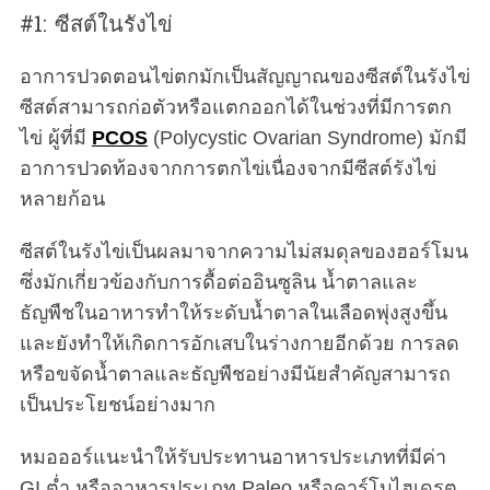
#1: ซีสต์ในรังไข่
อาการปวดตอนไข่ตกมักเป็นสัญญาณของซีสต์ในรังไข่
ซีสต์สามารถก่อตัวหรือแตกออกได้ในช่วงที่มีการตก
ไข่ ผู้ที่มี
PCOS
(Polycystic Ovarian Syndrome) มักมี
อาการปวดท้องจากการตกไข่เนื่องจากมีซีสต์รังไข่
หลายก้อน
ซีสต์ในรังไข่เป็นผลมาจากความไม่สมดุลของฮอร์โมน
ซึ่งมักเกี่ยวข้องกับการดื้อต่ออินซูลิน น้ำตาลและ
ธัญพืชในอาหารทำให้ระดับน้ำตาลในเลือดพุ่งสูงขึ้น
S
และยังทำให้เกิดการอักเสบในร่างกายอีกด้วย การลด
e
หรือขจัดน้ำตาลและธัญพืชอย่างมีนัยสำคัญสามารถ
a
r
เป็นประโยชน์อย่างมาก
c
h
หมอออร์แนะนำให้รับประทานอาหารประเภทที่มีค่า
f
GI ต่ำ หรืออาหารประเภท Paleo หรือคาร์โบไฮเดรต