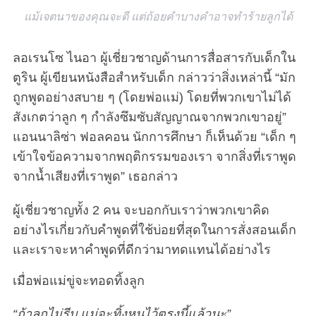
แม้เจตนาของคุณจะดี แต่ถ้อยคำบางคำอาจทำร้ายลูกได้
ลอเรนโซ ไนอา ผู้เชี่ยวชาญด้านการสื่อสารกับเด็กใน
ตูริน ผู้เขียนหนังสือสำหรับเด็ก กล่าวว่าสิ่งเหล่านี้ “มัก
ถูกพูดอย่างสบาย ๆ (โดยพ่อแม่) โดยที่พวกเขาไม่ได้
สังเกตว่าลูก ๆ กำลังซึมซับสัญญาณจากพวกเขาอยู่”
แอนนาลิซ่า ฟอลคอน นักการศึกษา ก็เห็นด้วย “เด็ก ๆ
เข้าใจข้อความจากพฤติกรรมของเรา จากสิ่งที่เราพูด
จากน้ำเสียงที่เราพูด” เธอกล่าว
ผู้เชี่ยวชาญทั้ง 2 คน จะบอกกับเราว่าพวกเขาคิด
อย่างไรเกี่ยวกับคำพูดที่ใช้บ่อยที่สุดในการสั่งสอนเด็ก
และเราจะหาคำพูดที่ดีกว่ามาทดแทนได้อย่างไร
เมื่อพ่อแม่ขู่จะทอดทิ้งลูก
“ถ้าลูกไม่รีบ แม่จะทิ้งหนูไว้ตรงนี้แล้วนะ”