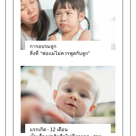
การอบรมลูก
สิ่งที่ “พ่อแม่ไม่ควรพูดกับลูก”
แรกเกิด - 12 เดือน