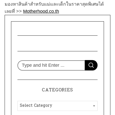
มองหาสินค้าสำหรับแม่และเด็กในราคาสุดพิเศษได้
เลยที่ >>
Motherhood.co.th
S
S
e
E
A
R
a
C
H
r
CATEGORIES
c
h
C
f
a
o