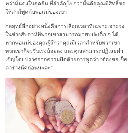
ทว่ามั่นคงในจุดยืน ที่สำคัญไปกว่านั้นคือคุณมีสิทธิ์ขอ
ให้สามีพูดกับพ่อแม่ของเขา
กลยุทธ์อีกอย่างหนึ่งคือการเลือกเวลาที่เฉพาะเจาะจง
ในช่วงสัปดาห์ที่พวกเขาสามารถมาพบปะเด็ก ๆ ได้
หากพ่อแม่ของคุณรู้สึกว่าคุณมีเวลาสำหรับพวกเขา
พวกเขาก็จะรีบเร่งน้อยลง และคุณสามารถปฏิเสธคำ
เชิญโดยปราศจากความผิดด้วยการพูดว่า “ต้องขอเช็ค
ตารางนัดก่อนนะคะ”