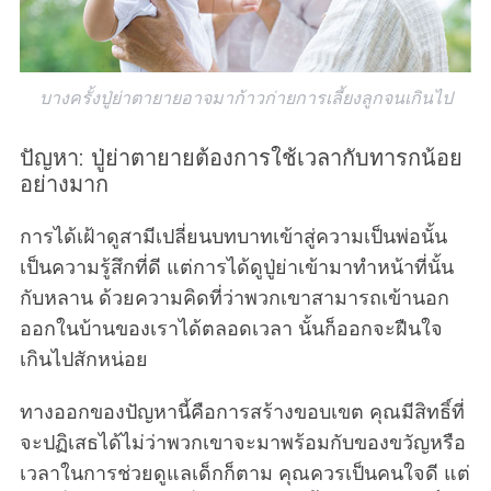
บางครั้งปู่ย่าตายายอาจมาก้าวก่ายการเลี้ยงลูกจนเกินไป
ปัญหา: ปู่ย่าตายายต้องการใช้เวลากับทารกน้อย
อย่างมาก
S
การได้เฝ้าดูสามีเปลี่ยนบทบาทเข้าสู่ความเป็นพ่อนั้น
e
เป็นความรู้สึกที่ดี แต่การได้ดูปู่ย่าเข้ามาทำหน้าที่นั้น
a
กับหลาน ด้วยความคิดที่ว่าพวกเขาสามารถเข้านอก
r
c
ออกในบ้านของเราได้ตลอดเวลา นั้นก็ออกจะฝืนใจ
h
เกินไปสักหน่อย
f
o
ทางออกของปัญหานี้คือการสร้างขอบเขต คุณมีสิทธิ์ที่
r
จะปฏิเสธได้ไม่ว่าพวกเขาจะมาพร้อมกับของขวัญหรือ
:
เวลาในการช่วยดูแลเด็กก็ตาม คุณควรเป็นคนใจดี แต่