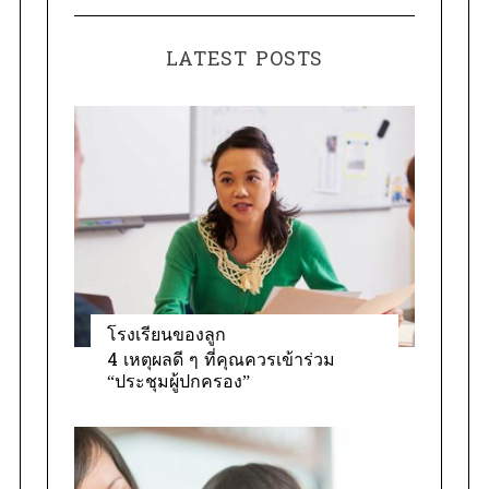
t
r
e
:
LATEST POSTS
g
o
r
i
e
s
โรงเรียนของลูก
4 เหตุผลดี ๆ ที่คุณควรเข้าร่วม
“ประชุมผู้ปกครอง”