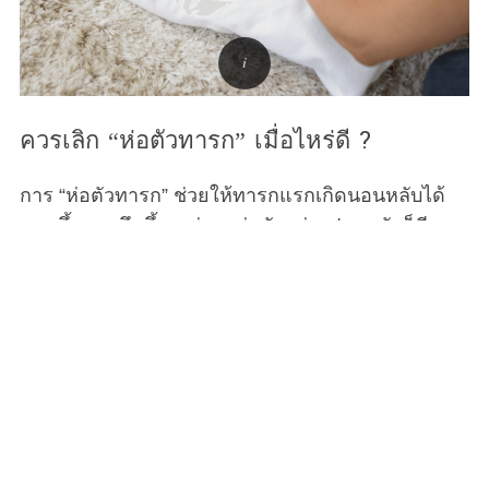
ควรเลิก “ห่อตัวทารก” เมื่อไหร่ดี ?
การ “ห่อตัวทารก” ช่วยให้ทารกแรกเกิดนอนหลับได้
นานขึ้นและลึกขึ้น แต่การห่อตัวอย่างปลอดภัยก็มีจุด
สิ้นสุดของมันเช่นกัน และช่วงเวลานั้นก็อาจมาเร็วกว่า
ที่คุณคิด Motherhood จะพาคุณไปเรียนรู้เรื่องนี้กันค่ะ
จากคำแนะนำและเคล็ดลับทั้งหมดที่พ่อแม่มือใหม่ได้
รับคำแนะนำมาจากแผนกสูติกรรมหลังจากพวกเขาได้
ต้อนรับเจ้าตัวน้อย ก็คือการห่อตัวนั้นมีประโยชน์มาก
เทคนิคการห่อตัวทารกแรกเกิดอย่างแนบแน่นในผ้านี้
กล่าวกันว่า มันช่วยให้พวกเขานอนหลับได้นานขึ้นและ