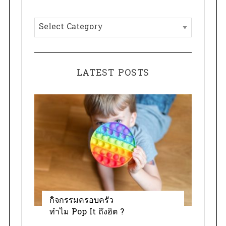
h
C
f
a
o
t
r
e
:
LATEST POSTS
g
o
r
i
e
s
กิจกรรมครอบครัว
ทำไม Pop It ถึงฮิต ?