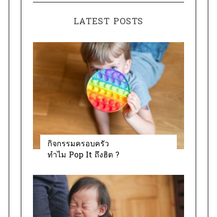
t
r
e
:
LATEST POSTS
g
o
r
i
e
s
กิจกรรมครอบครัว
ทำไม Pop It ถึงฮิต ?