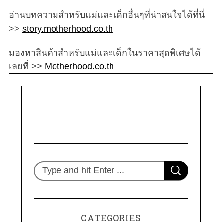
อ่านบทความสำหรับแม่และเด็กอื่นๆที่น่าสนใจได้ที่นี่
>>
story.motherhood.co.th
มองหาสินค้าสำหรับแม่และเด็กในราคาสุดพิเศษได้
เลยที่ >>
Motherhood.co.th
S
S
e
E
A
R
a
C
H
r
CATEGORIES
c