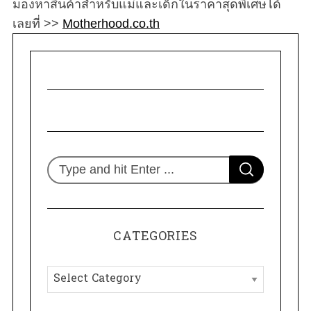
มองหาสินค้าสำหรับแม่และเด็กในราคาสุดพิเศษได้
เลยที่ >>
Motherhood.co.th
S
S
e
E
A
R
a
C
H
r
CATEGORIES
c
h
C
f
a
o