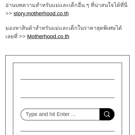
อ่านบทความสำหรับแม่และเด็กอื่น ๆ ที่น่าสนใจได้ที่นี่
>>
story.motherhood.co.th
มองหาสินค้าสำหรับแม่และเด็กในราคาสุดพิเศษได้
เลยที่ >>
Motherhood.co.th
S
e
a
r
c
h
f
o
S
S
r
e
E
A
:
R
a
C
H