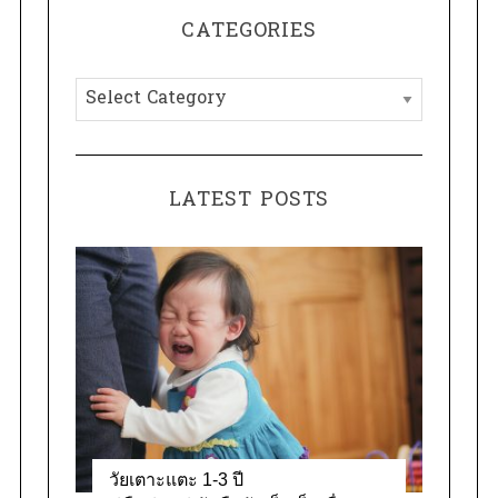
r
CATEGORIES
c
h
C
f
a
o
t
r
e
:
LATEST POSTS
g
o
r
i
e
s
วัยเตาะแตะ 1-3 ปี