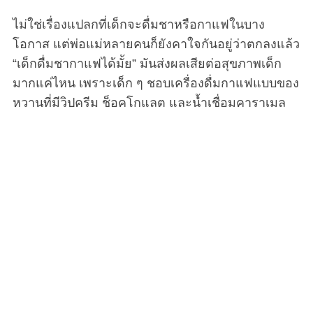
ไม่ใช่เรื่องแปลกที่เด็กจะดื่มชาหรือกาแฟในบาง
โอกาส แต่พ่อแม่หลายคนก็ยังคาใจกันอยู่ว่าตกลงแล้ว
“เด็กดื่มชากาแฟได้มั้ย” มันส่งผลเสียต่อสุขภาพเด็ก
มากแค่ไหน เพราะเด็ก ๆ ชอบเครื่องดื่มกาแฟแบบของ
หวานที่มีวิปครีม ช็อคโกแลต และน้ำเชื่อมคาราเมล
ซึ่งเป็นที่นิยมมากในทุกวันนี้ แต่ปริมาณคาเฟอีนก็เป็น
ปัญหาด้านสุขภาพที่ใหญ่ที่สุดอย่างหนึ่งสำหรับเด็ก
อันตรายจากกาแฟและชาที่อาจเกิดขึ้นกับเด็ก
กาแฟและชามีคาเฟอีน ซึ่งเป็นสิ่งที่เสพติดได้ เป็นสาร
กระตุ้น ดังนั้น แม้ว่าในผู้ใหญ่ที่บริโภคในปริมาณปาน
กลางจะถือว่าปลอดภัยตามมาตรฐานองค์การอาหาร
และยา แต่ก็สามารถส่งผลต่อระบบประสาท สมอง
และอวัยวะอื่น ๆ ได้