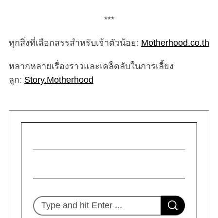
***
ทุกสิ่งที่เลือกสรรสำหรับเจ้าตัวน้อย:
Motherhood.co.th
หลากหลายเรื่องราวและเคล็ดลับในการเลี้ยง
ลูก:
Story.Motherhood
S
e
a
r
c
h
f
o
S
r
S
e
:
E