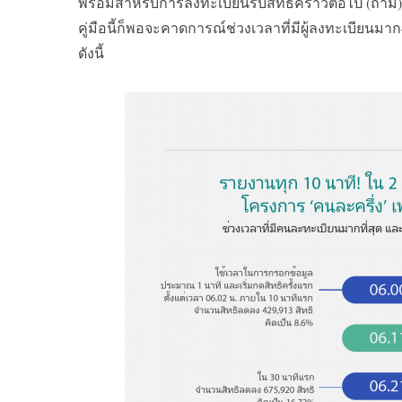
พร้อมสำหรับการลงทะเบียนรับสิทธิคราวต่อไป
(
ถ้ามี
คู่มือนี้ก็พอจะคาดการณ์ช่วงเวลาที่มีผู้ลงทะเบียนมาก
ดังนี้
S
e
a
r
c
h
f
o
r
: