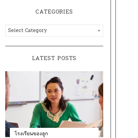
H
r
CATEGORIES
c
h
C
f
a
o
t
r
e
:
LATEST POSTS
g
o
r
i
e
s
โรงเรียนของลูก