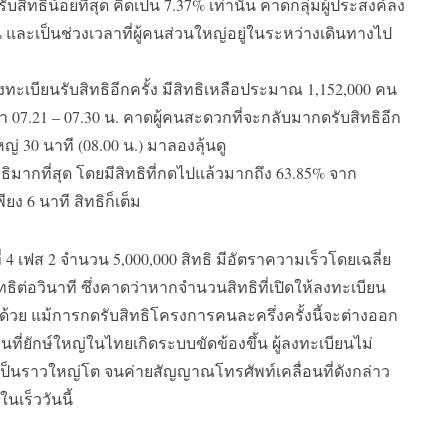
ับสิทธิน้อยที่สุด คิดเป็น
7.37%
เท่านั้น คาดกลุ่มผู้ประสงค์ลง
ละเป็นช่วงเวลาที่ผู้คนส่วนใหญ่อยู่ในระหว่างเดินทางไป
ลงทะเบียนรับสิทธิอีกครั้ง มีสิทธิเหลือประมาณ
1,152,000
คน
ลา
07.21 – 07.30
น
.
คาดผู้คนสะดวกที่จะกลับมากดรับสิทธิอีก
ใหญ่
30
นาที
(08.00
น
.)
มาลองลุ้นดู
ทธิมากที่สุด โดยมีสิทธิที่กดไปแล้วมากถึง
63.85%
จาก
พียง
6
นาที สิทธิก็เต็ม
่
4
เฟส
2
จำนวน
5,000,000
สิทธิ มีอัตราความเร็วโดยเฉลี่ย
ิทธิต่อวินาที ซึ่งคาดว่าหากจำนวนสิทธิที่เปิดให้ลงทะเบียน
้วย แม้การกดรับสิทธิโครงการคนละครึ่งครั้งนี้จะต่างออก
ี่ยักษ์ใหญ่ในไทยเกิดระบบขัดข้องขึ้น ผู้ลงทะเบียนไม่
งเป็นราวใหญ่โต จนค่ายสัญญาณโทรศัพท์เคลื่อนที่ดังกล่าว
ร็ววันนี้