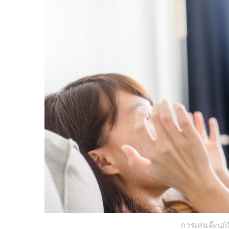
การเล่นจ๊ะเอ๋