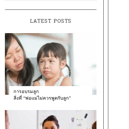
a
o
t
r
e
:
LATEST POSTS
g
o
r
i
e
s
การอบรมลูก
สิ่งที่ “พ่อแม่ไม่ควรพูดกับลูก”