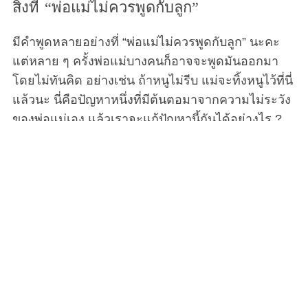
สิ่งที่ “พ่อแม่ไม่ควรพูดกับลูก”
มีคำพูดหลายอย่างที่ “พ่อแม่ไม่ควรพูดกับลูก” นะคะ
แต่หลาย ๆ ครั้งพ่อแม่บางคนก็อาจจะพูดมันออกมา
โดยไม่ทันคิด อย่างเช่น ถ้าหนูไม่รีบ แม่จะทิ้งหนูไว้ที่นี่
แล้วนะ นี่คือปัญหาหนึ่งที่มีต้นตอมาจากความไม่ระวัง
ของพ่อแม่เอง แล้วเราจะแก้ปัญหานี้กันได้อย่างไร ?
พ่อแม่ทั่วโลกต่างก็มีคำศัพท์ที่คล้ายคลึงกันอย่างน่า
กลัวเพื่อจัดการกับลูก ๆ ของพวกเขาที่เป็นเด็กดื้อ ‘เร็ว
เข้า ไม่งั้นแม่จะทิ้งหนูไว้ที่นี่นะ ‘ ‘กิน ๆ เข้าไปซะ โลกนี้
มีเด็กยากไร้ผู้หิวโหยอีกตั้งเยอะ’ ‘ทำไมลูกไม่เห็น
เหมือนพี่เค้าเลย’ ประโยคแบบนี้มีทั่วทุกประเทศ
วัฒนธรรม และภาษา ซึ่งผู้เชี่ยวชาญได้บอกไว้ว่ามัน
เป็นสิ่งที่รบกวนใจเด็ก ๆ อยู่ไม่น้อย