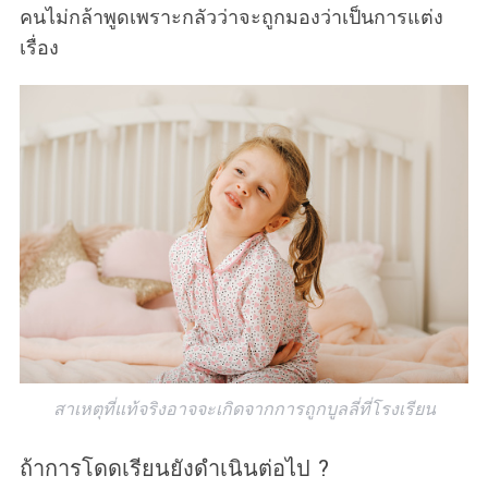
คนไม่กล้าพูดเพราะกลัวว่าจะถูกมองว่าเป็นการแต่ง
เรื่อง
S
e
a
r
c
h
f
o
r
:
สาเหตุที่แท้จริงอาจจะเกิดจากการถูกบูลลี่ที่โรงเรียน
ถ้าการโดดเรียนยังดำเนินต่อไป ?