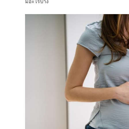
มีอะไรบ้าง
S