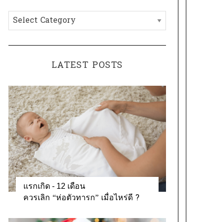
h
C
f
a
o
t
r
e
:
LATEST POSTS
g
o
r
i
e
s
แรกเกิด - 12 เดือน
ควรเลิก “ห่อตัวทารก” เมื่อไหร่ดี ?