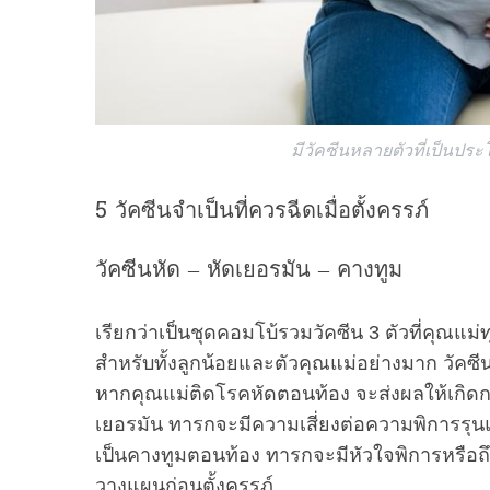
e
a
r
c
h
f
o
มีวัคซีนหลายตัวที่เป็นประ
r
:
5 วัคซีนจำเป็นที่ควรฉีดเมื่อตั้งครรภ์
วัคซีนหัด – หัดเยอรมัน – คางทูม
เรียกว่าเป็นชุดคอมโบ้รวมวัคซีน 3 ตัวที่คุณแม่
สำหรับทั้งลูกน้อยและตัวคุณแม่อย่างมาก วัคซี
หากคุณแม่ติดโรคหัดตอนท้อง จะส่งผลให้เกิด
เยอรมัน ทารกจะมีความเสี่ยงต่อความพิการรุน
เป็นคางทูมตอนท้อง ทารกจะมีหัวใจพิการหรือถึงขั้น
วางแผนก่อนตั้งครรภ์