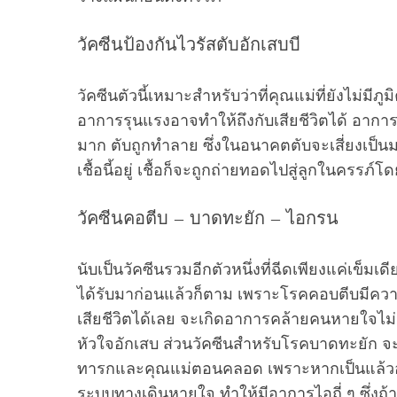
วัคซีนป้องกันไวรัสตับอักเสบบี
วัคซีนตัวนี้เหมาะสำหรับว่าที่คุณแม่ที่ยังไม่มีภู
อาการรุนแรงอาจทำให้ถึงกับเสียชีวิตได้ อาการท
มาก ตับถูกทำลาย ซึ่งในอนาคตตับจะเสี่ยงเป็นมะเร
เชื้อนี้อยู่ เชื้อก็จะถูกถ่ายทอดไปสู่ลูกในครรภ์โ
วัคซีนคอตีบ – บาดทะยัก – ไอกรน
นับเป็นวัคซีนรวมอีกตัวหนึ่งที่ฉีดเพียงแค่เข็
ได้รับมาก่อนแล้วก็ตาม เพราะโรคคอบตีบมีค
เสียชีวิตได้เลย จะเกิดอาการคล้ายคนหายใจไม
หัวใจอักเสบ ส่วนวัคซีนสำหรับโรคบาดทะยัก จะป
ทารกและคุณแม่ตอนคลอด เพราะหากเป็นแล้วอา
ระบบทางเดินหายใจ ทำให้มีอาการไอถี่ ๆ ซึ่งถ