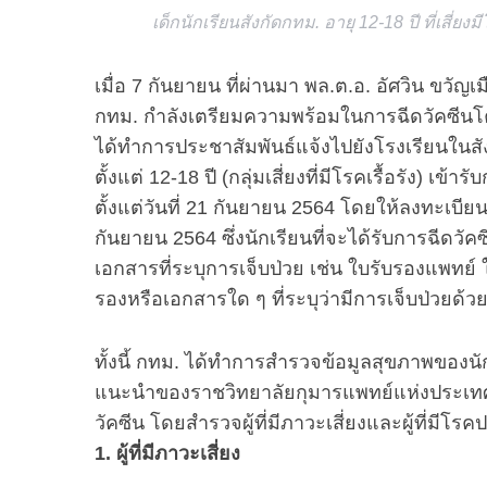
เด็กนักเรียนสังกัดกทม. อายุ 12-18 ปี ที่เสี่ย
เมื่อ 7 กันยายน ที่ผ่านมา พล.ต.อ. อัศวิน ขวัญ
S
กทม. กำลังเตรียมความพร้อมในการฉีดวัคซีนโควิ
e
ได้ทำการประชาสัมพันธ์แจ้งไปยังโรงเรียนในสังกัด
a
ตั้งแต่ 12-18 ปี (กลุ่มเสี่ยงที่มีโรคเรื้อรัง) เ
r
ตั้งแต่วันที่ 21 กันยายน 2564 โดยให้ลงทะเบีย
c
h
กันยายน 2564 ซึ่งนักเรียนที่จะได้รับการฉีดวัค
f
เอกสารที่ระบุการเจ็บป่วย เช่น ใบรับรองแพท
o
รองหรือเอกสารใด ๆ ที่ระบุว่ามีการเจ็บป่วยด้
r
:
ทั้งนี้ กทม. ได้ทำการสำรวจข้อมูลสุขภาพของนัก
แนะนำของราชวิทยาลัยกุมารแพทย์แห่งประเทศไท
วัคซีน โดยสำรวจผู้ที่มีภาวะเสี่ยงและผู้ที่มีโรคป
1. ผู้ที่มีภาวะเสี่ยง