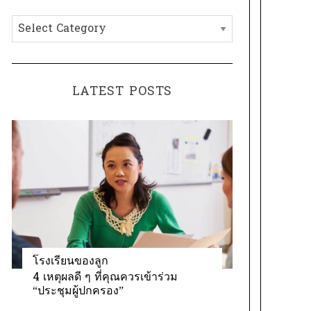
h
C
f
a
o
t
r
e
:
LATEST POSTS
g
o
r
i
e
s
โรงเรียนของลูก
4 เหตุผลดี ๆ ที่คุณควรเข้าร่วม
“ประชุมผู้ปกครอง”