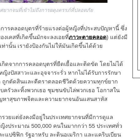
ทศยากจนที่เข้าไม่ถึงการผดุงครรภ์ที่ปลอดภัย
รคลอดบุตรที่ร้ายแรงต่อผู้หญิงที่ประสบปัญหานี้ ซึ่ง
งเคสที่เกิดขึ้นมักจะลงเอยที่
ภาวะตายคลอด
) แต่ยังมี
ท่านั้น เรายังป้องกันไม่ให้มันเกิดขึ้นได้ด้วย
เกิดจากการคลอดบุตรที่ยืดเยื้อและติดขัด โดยไม่ได้
้หญิงปัสสาวะและอุจจาระรั่ว หากไม่ได้รับการรักษา
ก ถูกตัดสินและตีตราตลอดชีวิตด้วยความทุกข์ยาก
บครัวละทิ้งพวกเธอ ชุมชนขับไล่พวกเธอ โอกาสใน
ัญหาสุขภาพจิตและความยากจนอันแสนสาหัส
่ำรวยแต่ยังคงมีอยู่ในประเทศยากจนที่มีการดูแล
้หญิงประมาณ 500,000 คนในมากกว่า 55 ประเทศทั่ว
แปซิฟิก รัฐอาหรับ ละตินอเมริกา และแคริบเบียน