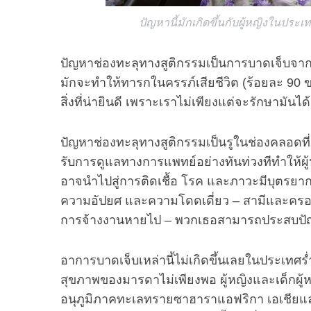
ปัญหานี้มักเกิดขึ้นกับผู้หญิงในประเ
ปัญหาช่องทะลุทางสูติกรรมเป็นการบาดเจ็บจากกา
S
มักจะทำให้ทารกในครรภ์เสียชีวิต (ร้อยละ 90 ขอ
e
สิ่งที่น่ายินดี เพราะเราไม่เพียงแต่จะรักษามันได้เ
a
r
c
ปัญหาช่องทะลุทางสูติกรรมเป็นรูในช่องคลอดที่
h
รับการดูแลทางการแพทย์อย่างทันท่วงทีทำให้ผู
f
o
อาจนำไปสู่การติดเชื้อ โรค และภาวะมีบุตรยา
r
ความอัปยศ และความโดดเดี่ยว – สามีและครอ
:
การจ้างงานหายไป – พวกเธอสามารถประสบป
อาการบาดเจ็บเหล่านี้ไม่เกิดขึ้นเลยในประเทศร
สุขภาพของมารดาไม่เพียงพอ ผู้หญิงและเด็กผู
อนุภูมิภาคทะเลทรายซาฮาราแอฟริกา เอเชียและ