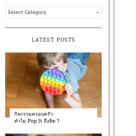
h
C
f
a
o
t
r
e
:
LATEST POSTS
g
o
r
i
e
s
กิจกรรมครอบครัว
ทำไม Pop It ถึงฮิต ?