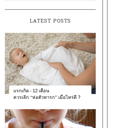
a
o
t
r
e
:
LATEST POSTS
g
o
r
i
e
s
แรกเกิด - 12 เดือน
ควรเลิก “ห่อตัวทารก” เมื่อไหร่ดี ?