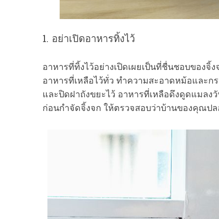
1. อย่าเปิดอาหารทิ้งไว้
S
e
อาหารที่ทิ้งไว้อย่างเปิดเผยเป็นที่ชื่นชอบของจ
a
อาหารที่เหลือไว้ทั่ว ทำความสะอาดหม้อและกร
r
c
และปิดฝาถังขยะไว้ อาหารที่เหลือดึงดูดแมลงวัน
h
ก่อนกำจัดจิ้งจก ให้ตรวจสอบว่าบ้านของคุณปลอ
f
o
r
: