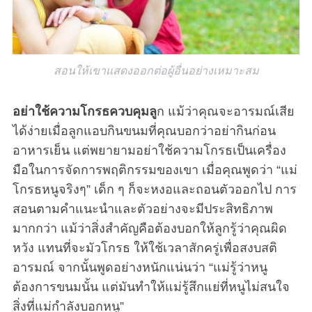
สอนให้เขาแสดงออกต่อผู้อื่นอย่างเหมาะสม
อย่าใช้ความโกรธควบคุมลู
ก แม้ว่าคุณจะอารมณ์เสีย
ได้ง่ายเมื่อลูกแอบกินขนมที่คุณบอกว่าอย่ากินก่อน
อาหารเย็น แต่พยายามอย่าใช้ความโกรธเป็นเครื่อง
มือในการจัดการพฤติกรรมของเขา เมื่อคุณพูดว่า “แม่
โกรธหนูจริงๆ” เด็ก ๆ ก็จะหงอและถอนตัวออกไป การ
สอนตามคำแนะนำและตัวอย่างจะมีประสิทธิภาพ
มากกว่า แม้ว่าสิ่งสำคัญคือต้องบอกให้ลูกรู้ว่าคุณผิด
หวัง แทนที่จะมัวโกรธ ให้ใช้เวลาสักครู่เพื่อสงบสติ
อารมณ์ จากนั้นพูดอย่างหนักแน่นว่า “แม่รู้ว่าหนู
ต้องการขนมนั้น แต่มันทำให้แม่รู้สึกแย่ที่หนูไม่สนใจ
สิ่งที่แม่กำลังบอกหนู”