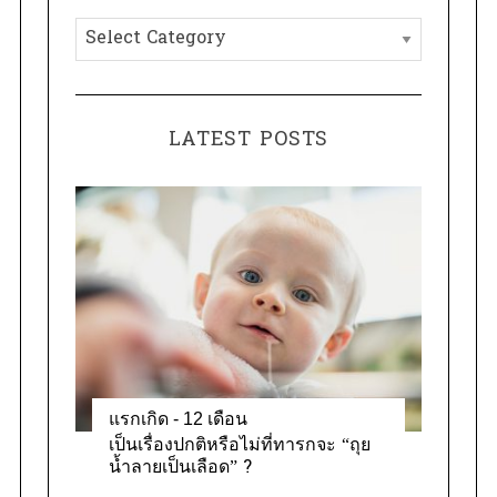
h
C
f
a
o
t
r
e
:
LATEST POSTS
g
o
r
i
e
s
แรกเกิด - 12 เดือน
เป็นเรื่องปกติหรือไม่ที่ทารกจะ “ถุย
น้ำลายเป็นเลือด” ?