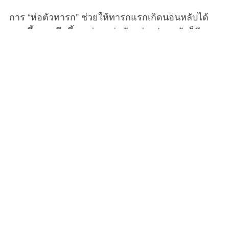
การ “ห่อตัวทารก” ช่วยให้ทารกแรกเกิดนอนหลับได้
นานขึ้นและลึกขึ้น แต่การห่อตัวอย่างปลอดภัยก็มีจุด
สิ้นสุดของมันเช่นกัน และช่วงเวลานั้นก็อาจมาเร็วกว่า
ที่คุณคิด Motherhood จะพาคุณไปเรียนรู้เรื่องนี้กันค่ะ
จากคำแนะนำและเคล็ดลับทั้งหมดที่พ่อแม่มือใหม่ได้
รับคำแนะนำมาจากแผนกสูติกรรมหลังจากพวกเขาได้
ต้อนรับเจ้าตัวน้อย ก็คือการห่อตัวนั้นมีประโยชน์มาก
เทคนิคการห่อตัวทารกแรกเกิดอย่างแนบแน่นในผ้านี้
กล่าวกันว่า มันช่วยให้พวกเขานอนหลับได้นานขึ้นและ
ลึกขึ้น นั่นเป็นเพราะมันยับยั้งปฏิกิริยาการสะท้อนกลับ
(Startle reflex) ตามธรรมชาติของเด็ก และทำให้พวก
เขารู้สึกถึงช่วงเวลาของการอยู่ในครรภ์