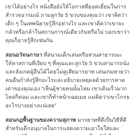
เขาได้อย่างไร หนังสือยังให้โอกาสที่ยอดเยี่ยมในการ
S
สำรวจอารมณ์ ถามลูกวัย 5 ขวบของคุณว่า เขาคิดว่า
e
a
เด็ก ๆ ในเทพนิยายรู้สึกอย่างไร และเขาคิดว่าเขาจะ
r
กลัวหรือกล้าในสถานการณ์เดียวกันหรือไม่ บอกเขาว่า
c
คุณก็อาจรู้สึกเช่นกัน
h
f
สอนอวัจนภาษา
ที่สนามเด็กเล่นหรือสวนสาธารณะ
o
r
ให้หาสถานที่เงียบ ๆ ที่คุณและลูกวัย 5 ขวบสามารถนั่ง
:
และสังเกตผู้อื่นได้โดยไม่ดูเสียมารยาท เล่นเกมทายว่า
คนอื่นกำลังรู้สึกอะไรและอธิบายเหตุผลด้วยการคาด
เดาของคุณเอง “เห็นผู้ชายคนนั้นไหม เขาเดินเร็วมาก
ไหล่ก็ค่อม และเขาก็ทำหน้าเฉยเมย แม่คิดว่าเขาโกรธ
อะไรบางอย่างแน่เลย”
สอนกฎพื้นฐานของความสุภาพ
มารยาทที่ดีเป็นวิธีที่ดี
สำหรับเด็กอนุบาลในการแสดงความเอาใจใส่และ