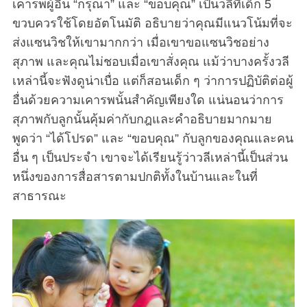
เคารพผู้อื่น “กรุณา” และ “ขอบคุณ” เป็นวลีที่เด็ก 5
ขวบควรใช้โดยอัตโนมัติ อธิบายว่าคุณมีแนวโน้มที่จะ
ส่งแซนวิชให้เขามากกว่า เมื่อเขาขอแซนวิชอย่าง
สุภาพ และคุณไม่ชอบเมื่อเขาสั่งคุณ แม้ว่าบางครั้งวลี
เหล่านี้จะฟังดูน่าเบื่อ แต่ก็สอนเด็ก ๆ ว่าการปฏิบัติต่อผู้
อื่นด้วยความเคารพนั้นสำคัญเพียงใด แน่นอนว่าการ
สุภาพกับลูกนั้นคุ้มค่ากับกฎและคำอธิบายมากมาย
พูดว่า “ได้โปรด” และ “ขอบคุณ” กับลูกของคุณและคน
อื่น ๆ เป็นประจำ เขาจะได้เรียนรู้ว่าวลีเหล่านี้เป็นส่วน
หนึ่งของการสื่อสารตามปกติทั้งในบ้านและในที่
สาธารณะ