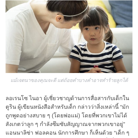
แม้เจตนาของคุณจะดี แต่ถ้อยคำบางคำอาจทำร้ายลูกได้
ลอเรนโซ ไนอา ผู้เชี่ยวชาญด้านการสื่อสารกับเด็กใน
ตูริน ผู้เขียนหนังสือสำหรับเด็ก กล่าวว่าสิ่งเหล่านี้ “มัก
ถูกพูดอย่างสบาย ๆ (โดยพ่อแม่) โดยที่พวกเขาไม่ได้
สังเกตว่าลูก ๆ กำลังซึมซับสัญญาณจากพวกเขาอยู่”
แอนนาลิซ่า ฟอลคอน นักการศึกษา ก็เห็นด้วย “เด็ก ๆ