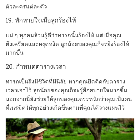
ตัวละครแต่ละตัว
19. พักหายใจเมื่อลูกร้องไห้
แม่ ๆ ทุกคนล้วนรู้ดีว่าทารกนั้นร้องไห้ แต่เมื่อคุณ
ตึงเครียดและหงุดหงิด ลูกน้อยของคุณก็จะยิ่งร้องไห้
มากขึ้น
20. กำหนดตารางเวลา
S
e
a
ทารกเป็นสิ่งมีชีวิตที่มีนิสัย หากคุณยึดติดกับตาราง
r
เวลาเอาไว้ ลูกน้อยของคุณก็จะรู้สึกสบายใจมากขึ้น
c
นอกจากนี้ยังช่วยให้ลูกของคุณตระหนักว่าคุณเป็นคน
h
ที่เนรมิตให้ทุกอย่างเกิดขึ้นตามที่คุณได้วางแผนไว้
f
o
r
: