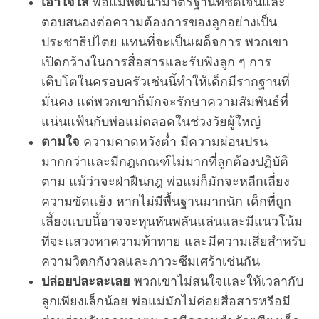
เอาใจใส่
พ่อแม่พัฒนามาตรฐานที่ชัดเจนและ
e
ตอบสนองต่อความต้องการของลูกอย่างเป็น
a
r
ประชาธิปไตย แทนที่จะเป็นเผด็จการ พวกเขา
c
เปิดกว้างในการสื่อสารและรับฟังลูก ๆ การ
h
เติบโตในครอบครัวเช่นนี้ทำให้เด็กมีรากฐานที่
f
มั่นคง แต่พวกเขาก็มักจะรักษาความสัมพันธ์ที่
o
r
แน่นแฟ้นกับพ่อแม่ตลอดในช่วงวัยผู้ใหญ่
:
ตามใจ
ความคาดหวังต่ำ มีความผ่อนปรน
มากกว่าและมีกฎเกณฑ์ไม่มากที่ลูกต้องปฏิบัติ
ตาม แม้ว่าจะฝ่าฝืนกฎ พ่อแม่ก็มักจะหลีกเลี่ยง
ความขัดแย้ง หากไม่มีพื้นฐานมากนัก เด็กที่ถูก
เลี้ยงแบบนี้อาจจะหุนหันพลันแล่นและมีแนวโน้ม
ที่จะแสวงหาความท้าทาย และมีความเสี่ยสำหรับ
ความวิตกกังวลและภาวะซึมเศร้าเช่นกัน
ปล่อยปละละเลย
พวกเขาไม่สนใจและให้เวลากับ
ลูกเพียงเล็กน้อย พ่อแม่มักไม่ค่อยสื่อสารหรือมี