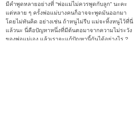
มีคำพูดหลายอย่างที่ “พ่อแม่ไม่ควรพูดกับลูก” นะคะ
แต่หลาย ๆ ครั้งพ่อแม่บางคนก็อาจจะพูดมันออกมา
โดยไม่ทันคิด อย่างเช่น ถ้าหนูไม่รีบ แม่จะทิ้งหนูไว้ที่นี่
แล้วนะ นี่คือปัญหาหนึ่งที่มีต้นตอมาจากความไม่ระวัง
ของพ่อแม่เอง แล้วเราจะแก้ปัญหานี้กันได้อย่างไร ?
พ่อแม่ทั่วโลกต่างก็มีคำศัพท์ที่คล้ายคลึงกันอย่างน่า
กลัวเพื่อจัดการกับลูก ๆ ของพวกเขาที่เป็นเด็กดื้อ ‘เร็ว
เข้า ไม่งั้นแม่จะทิ้งหนูไว้ที่นี่นะ ‘ ‘กิน ๆ เข้าไปซะ โลกนี้
มีเด็กยากไร้ผู้หิวโหยอีกตั้งเยอะ’ ‘ทำไมลูกไม่เห็น
เหมือนพี่เค้าเลย’ ประโยคแบบนี้มีทั่วทุกประเทศ
วัฒนธรรม และภาษา ซึ่งผู้เชี่ยวชาญได้บอกไว้ว่ามัน
เป็นสิ่งที่รบกวนใจเด็ก ๆ อยู่ไม่น้อย