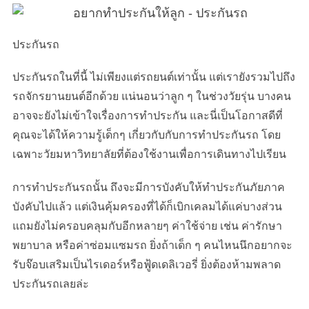
S
e
a
ประกันรถ
r
c
ประกันรถในที่นี้ ไม่เพียงแต่รถยนต์เท่านั้น แต่เรายังรวมไปถึง
h
รถจักรยานยนต์อีกด้วย แน่นอนว่าลูก ๆ ในช่วงวัยรุ่น บางคน
f
อาจจะยังไม่เข้าใจเรื่องการทำประกัน และนี่เป็นโอกาสดีที่
o
r
คุณจะได้ให้ความรู้เด็กๆ เกี่ยวกับกับการทำประกันรถ โดย
:
เฉพาะวัยมหาวิทยาลัยที่ต้องใช้งานเพื่อการเดินทางไปเรียน
การทำประกันรถนั้น ถึงจะมีการบังคับให้ทำประกันภัยภาค
บังคับไปแล้ว แต่เงินคุ้มครองที่ได้ก็เบิกเคลมได้แค่บางส่วน
แถมยังไม่ครอบคลุมกับอีกหลายๆ ค่าใช้จ่าย เช่น ค่ารักษา
พยาบาล หรือค่าซ่อมแซมรถ ยิ่งถ้าเด็ก ๆ คนไหนนึกอยากจะ
รับจ๊อบเสริมเป็นไรเดอร์หรือฟู้ดเดลิเวอรี่ ยิ่งต้องห้ามพลาด
ประกันรถเลยล่ะ