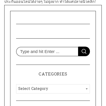
ประกันออนไลน์ได้ง่ายๆ ไม่ยุ่งยาก ทำได้แค่ปลายนิ้วคลิก
!
S
S
e
E
A
R
a
C
H
r
CATEGORIES
c
h
C
f
a
o
t
r