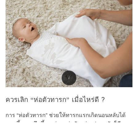
ควรเลิก “ห่อตัวทารก” เมื่อไหร่ดี ?
การ “ห่อตัวทารก” ช่วยให้ทารกแรกเกิดนอนหลับได้
นานขึ้นและลึกขึ้น แต่การห่อตัวอย่างปลอดภัยก็มีจุด
สิ้นสุดของมันเช่นกัน และช่วงเวลานั้นก็อาจมาเร็วกว่า