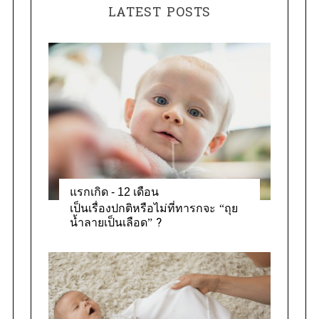
e
:
LATEST POSTS
g
o
r
i
e
s
แรกเกิด - 12 เดือน
เป็นเรื่องปกติหรือไม่ที่ทารกจะ “ถุย
น้ำลายเป็นเลือด” ?