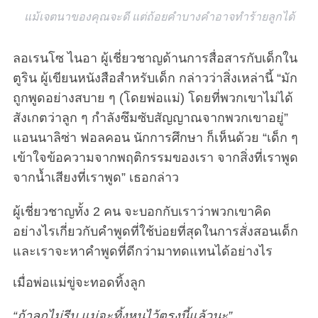
แม้เจตนาของคุณจะดี แต่ถ้อยคำบางคำอาจทำร้ายลูกได้
ลอเรนโซ ไนอา ผู้เชี่ยวชาญด้านการสื่อสารกับเด็กใน
ตูริน ผู้เขียนหนังสือสำหรับเด็ก กล่าวว่าสิ่งเหล่านี้ “มัก
ถูกพูดอย่างสบาย ๆ (โดยพ่อแม่) โดยที่พวกเขาไม่ได้
สังเกตว่าลูก ๆ กำลังซึมซับสัญญาณจากพวกเขาอยู่”
แอนนาลิซ่า ฟอลคอน นักการศึกษา ก็เห็นด้วย “เด็ก ๆ
เข้าใจข้อความจากพฤติกรรมของเรา จากสิ่งที่เราพูด
จากน้ำเสียงที่เราพูด” เธอกล่าว
ผู้เชี่ยวชาญทั้ง 2 คน จะบอกกับเราว่าพวกเขาคิด
อย่างไรเกี่ยวกับคำพูดที่ใช้บ่อยที่สุดในการสั่งสอนเด็ก
และเราจะหาคำพูดที่ดีกว่ามาทดแทนได้อย่างไร
เมื่อพ่อแม่ขู่จะทอดทิ้งลูก
“ถ้าลูกไม่รีบ แม่จะทิ้งหนูไว้ตรงนี้แล้วนะ”