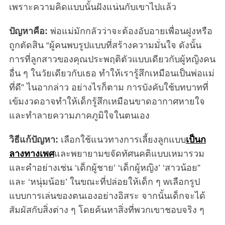
เพราะความคิดแบบนั้นฝังแน่นกับเขาไปแล้ว
ปัญหาคือ:
พ่อแม่มักกลัวว่าจะต้องอับอายเพื่อนฝูงหรือ
ถูกตัดสิน “ผู้คนพบรูปแบบที่สร้างความมั่นใจ ดังนั้น
การที่ลูกสาวของคุณประพฤติตัวแบบเดียวกับผู้หญิงคน
อื่น ๆ ในวัยเดียวกับเธอ ทำให้เรารู้สึกเหมือนเป็นพ่อแม่
ที่ดี” ไนอากล่าว อย่างไรก็ตาม การบังคับใช้บทบาทที่
เข้มงวดอาจทำให้เด็กรู้สึกเหมือนขาดอากาศหายใจ
และทำลายความภาคภูมิใจในตนเอง
วิธีแก้ปัญหา:
เลือกใช้แนวทางการเลี้ยงลูกแบบ
เป็นก
ลางทางเพศ
และพยายามขจัดทัศนคติแบบเหมารวม
และคำอย่างเช่น ‘เด็กผู้ชาย’ ‘เด็กผู้หญิง’ ‘สาวน้อย”
และ ‘หนุ่มน้อย’ ในขณะที่ปล่อยให้เด็ก ๆ wเลือกรูป
แบบการเล่นของตนเองอย่างอิสระ จากนั้นเด็กจะได้
สัมผัสกับสิ่งต่าง ๆ โดยค้นหาสิ่งที่พวกเขาชอบจริง ๆ