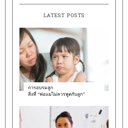
t
r
e
:
LATEST POSTS
g
o
r
i
e
s
S
e
a
r
c
การอบรมลูก
h
สิ่งที่ “พ่อแม่ไม่ควรพูดกับลูก”
f
o
r
: