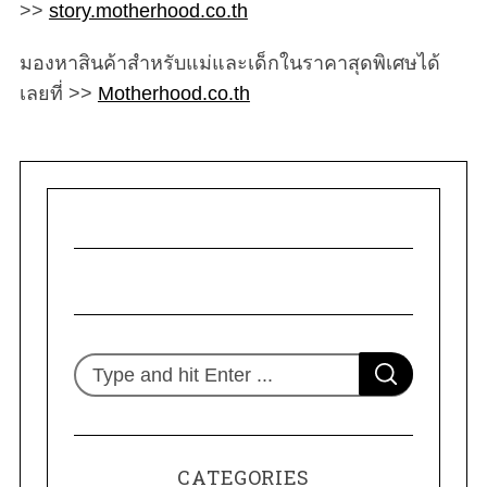
>>
story.motherhood.co.th
มองหาสินค้าสำหรับแม่และเด็กในราคาสุดพิเศษได้
เลยที่ >>
Motherhood.co.th
S
S
e
E
A
R
a
C
H
r
CATEGORIES
c