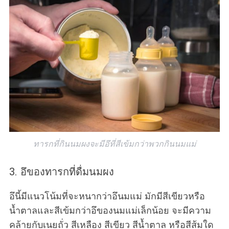
ทารกที่กินนมผงจะมีอึที่สีเข้มกว่าพวกกินนมแม่
3. อึของทารกที่ดื่มนมผง
อึนี้มีแนวโน้มที่จะหนากว่าอึนมแม่ มักมีสีเขียวหรือ
น้ำตาลและสีเข้มกว่าอึของนมแม่เล็กน้อย จะมีความ
คล้ายกับเนยถั่ว สีเหลือง สีเขียว สีน้ำตาล หรือสีส้มใด