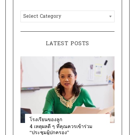
h
C
f
a
o
t
r
e
:
LATEST POSTS
g
o
r
i
e
s
โรงเรียนของลูก
4 เหตุผลดี ๆ ที่คุณควรเข้าร่วม
“ประชุมผู้ปกครอง”