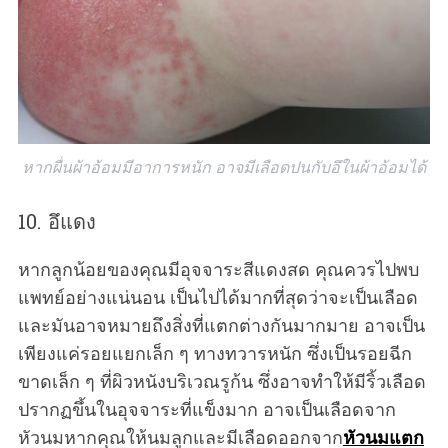
หากผื่นผ้าอ้อมมีอาการหนัก อาจมีเลือดปนกับอึในผ้าอ้อมได้
10. อึแดง
หากลูกน้อยของคุณมีอุจจาระสีแดงสด คุณควรไปพบ
แพทย์อย่างแน่นอน เป็นไปได้มากที่สุดว่าจะเป็นเลือด
และมันอาจหมายถึงสิ่งที่แตกต่างกันมากมาย อาจเป็น
เพียงแค่รอยแยกเล็ก ๆ ทางทวารหนัก ซึ่งเป็นรอยฉีก
ขาดเล็ก ๆ ที่ผิวหนังบริเวณรูก้น ซึ่งอาจทำให้มีริ้วเลือด
ปรากฏขึ้นในอุจจาระที่แข็งมาก อาจเป็นเลือดจาก
หัวนมหากคุณให้นมลูกและมีเลือดออกจาก
หัวนมแตก