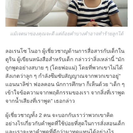
แม้เจตนาของคุณจะดี แต่ถ้อยคำบางคำอาจทำร้ายลูกได้
ลอเรนโซ ไนอา ผู้เชี่ยวชาญด้านการสื่อสารกับเด็กใน
ตูริน ผู้เขียนหนังสือสำหรับเด็ก กล่าวว่าสิ่งเหล่านี้ “มัก
ถูกพูดอย่างสบาย ๆ (โดยพ่อแม่) โดยที่พวกเขาไม่ได้
สังเกตว่าลูก ๆ กำลังซึมซับสัญญาณจากพวกเขาอยู่”
แอนนาลิซ่า ฟอลคอน นักการศึกษา ก็เห็นด้วย “เด็ก ๆ
เข้าใจข้อความจากพฤติกรรมของเรา จากสิ่งที่เราพูด
จากน้ำเสียงที่เราพูด” เธอกล่าว
ผู้เชี่ยวชาญทั้ง 2 คน จะบอกกับเราว่าพวกเขาคิด
อย่างไรเกี่ยวกับคำพูดที่ใช้บ่อยที่สุดในการสั่งสอนเด็ก
และเราจะหาคำพูดที่ดีกว่ามาทดแทนได้อย่างไร