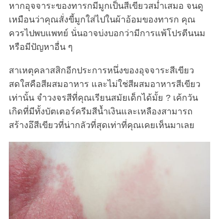
หากอุจจาระของทารกมีมูกเป็นสีเขียวสม่ำเสมอ จนดู
เหมือนว่าคุณสั่งขี้มูกใส่ไปในผ้าอ้อมของทารก คุณ
ควรไปพบแพทย์ นั่นอาจบ่งบอกว่ามีการแพ้โปรตีนนม
หรือมีปัญหาอื่น ๆ
สาเหตุคลาสสิกอีกประการหนึ่งของอุจจาระสีเขียว
สดใสคือสีผสมอาหาร และไม่ใช่สีผสมอาหารสีเขียว
เท่านั้น จำวงจรสีที่คุณเรียนสมัยเด็กได้มั้ย ? เค้กวัน
S
เกิดที่มีทั้งบัตเตอร์ครีมสีน้ำเงินและเหลืองสามารถ
e
a
สร้างอึสีเขียวที่น่ากลัวที่สุดเท่าที่คุณเคยเห็นมาเลย
r
c
h
f
o
r
: