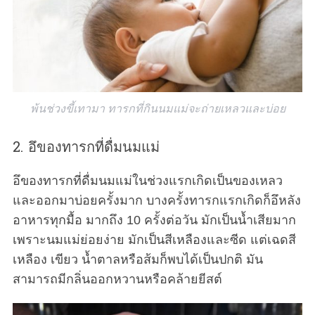
พ้นช่วงขี้เทามา ทารกที่กินนมแม่จะถ่ายเหลวและบ่อย
2. อึของทารกที่ดื่มนมแม่
อึของทารกที่ดื่มนมแม่ในช่วงแรกเกิดเป็นของเหลว
และออกมาบ่อยครั้งมาก บางครั้งทารกแรกเกิดก็อึหลัง
อาหารทุกมื้อ มากถึง 10 ครั้งต่อวัน มักเป็นน้ำเสียมาก
เพราะนมแม่ย่อยง่าย มักเป็นสีเหลืองและซีด แต่เฉดสี
เหลือง เขียว น้ำตาลหรือส้มก็พบได้เป็นปกติ มัน
สามารถมีกลิ่นออกหวานหรือคล้ายยีสต์