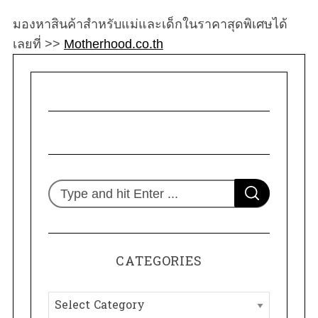
มองหาสินค้าสำหรับแม่และเด็กในราคาสุดพิเศษได้
เลยที่ >>
Motherhood.co.th
S
S
e
E
A
R
a
C
H
r
CATEGORIES
c
h
C
f