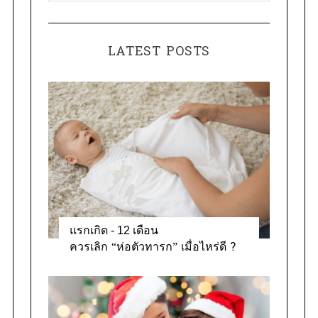
a
o
t
r
e
:
LATEST POSTS
g
o
r
i
e
s
แรกเกิด - 12 เดือน
ควรเลิก “ห่อตัวทารก” เมื่อไหร่ดี ?