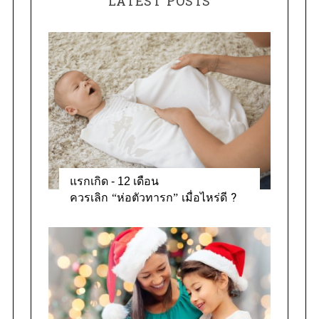
LATEST POSTS
g
o
r
i
e
s
แรกเกิด - 12 เดือน
ควรเลิก “ห่อตัวทารก” เมื่อไหร่ดี ?