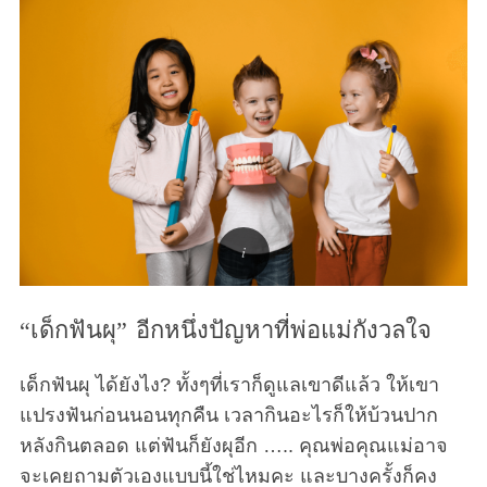
r
c
h
f
o
r
:
“เด็กฟันผุ” อีกหนึ่งปัญหาที่พ่อแม่กังวลใจ
เด็กฟันผุ ได้ยังไง? ทั้งๆที่เราก็ดูแลเขาดีแล้ว ให้เขา
แปรงฟันก่อนนอนทุกคืน เวลากินอะไรก็ให้บ้วนปาก
หลังกินตลอด แต่ฟันก็ยังผุอีก ….. คุณพ่อคุณแม่อาจ
จะเคยถามตัวเองแบบนี้ใช่ไหมคะ และบางครั้งก็คง