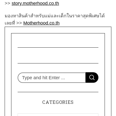
>>
story.motherhood.co.th
มองหาสินค้าสำหรับแม่และเด็กในราคาสุดพิเศษได้
เลยที่ >>
Motherhood.co.th
S
S
e
E
A
R
a
C
H
r
CATEGORIES
c
h