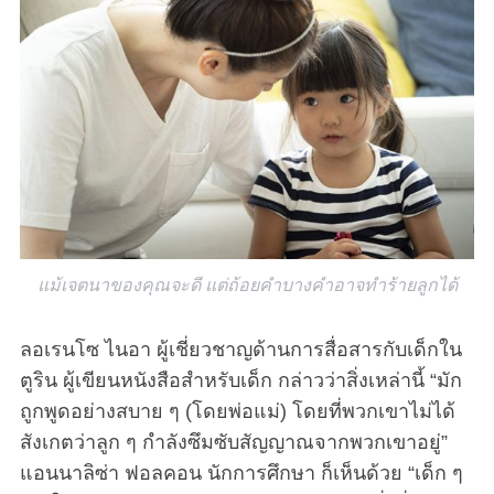
แม้เจตนาของคุณจะดี แต่ถ้อยคำบางคำอาจทำร้ายลูกได้
ลอเรนโซ ไนอา ผู้เชี่ยวชาญด้านการสื่อสารกับเด็กใน
ตูริน ผู้เขียนหนังสือสำหรับเด็ก กล่าวว่าสิ่งเหล่านี้ “มัก
ถูกพูดอย่างสบาย ๆ (โดยพ่อแม่) โดยที่พวกเขาไม่ได้
สังเกตว่าลูก ๆ กำลังซึมซับสัญญาณจากพวกเขาอยู่”
แอนนาลิซ่า ฟอลคอน นักการศึกษา ก็เห็นด้วย “เด็ก ๆ