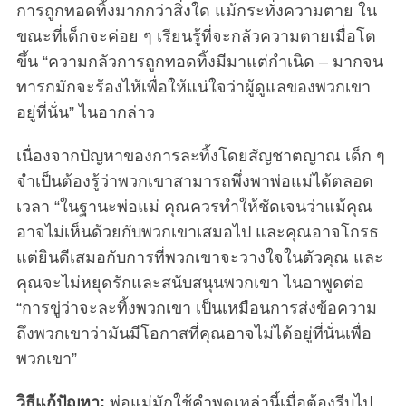
การถูกทอดทิ้งมากกว่าสิ่งใด แม้กระทั่งความตาย ใน
S
ขณะที่เด็กจะค่อย ๆ เรียนรู้ที่จะกลัวความตายเมื่อโต
e
ขึ้น “ความกลัวการถูกทอดทิ้งมีมาแต่กำเนิด – มากจน
a
r
ทารกมักจะร้องไห้เพื่อให้แน่ใจว่าผู้ดูแลของพวกเขา
c
อยู่ที่นั่น” ไนอากล่าว
h
f
เนื่องจากปัญหาของการละทิ้งโดยสัญชาตญาณ เด็ก ๆ
o
จำเป็นต้องรู้ว่าพวกเขาสามารถพึ่งพาพ่อแม่ได้ตลอด
r
เวลา “ในฐานะพ่อแม่ คุณควรทำให้ชัดเจนว่าแม้คุณ
:
อาจไม่เห็นด้วยกับพวกเขาเสมอไป และคุณอาจโกรธ
แต่ยินดีเสมอกับการที่พวกเขาจะวางใจในตัวคุณ และ
คุณจะไม่หยุดรักและสนับสนุนพวกเขา ไนอาพูดต่อ
“การขู่ว่าจะละทิ้งพวกเขา เป็นเหมือนการส่งข้อความ
ถึงพวกเขาว่ามันมีโอกาสที่คุณอาจไม่ได้อยู่ที่นั่นเพื่อ
พวกเขา”
วิธีแก้ปัญหา:
พ่อแม่มักใช้คำพูดเหล่านี้เมื่อต้องรีบไป