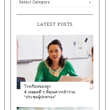
C
f
a
o
t
r
e
:
LATEST POSTS
g
o
r
i
e
s
โรงเรียนของลูก
4 เหตุผลดี ๆ ที่คุณควรเข้าร่วม
“ประชุมผู้ปกครอง”