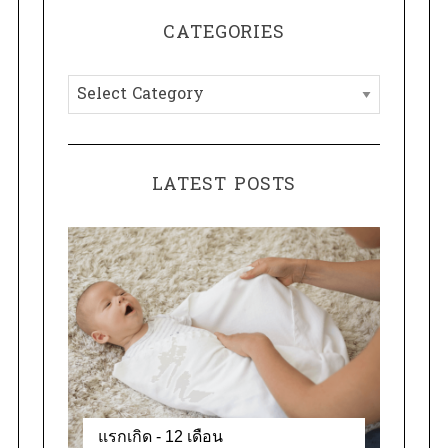
H
r
CATEGORIES
c
h
C
f
a
o
t
r
e
:
LATEST POSTS
g
o
r
i
e
s
แรกเกิด - 12 เดือน