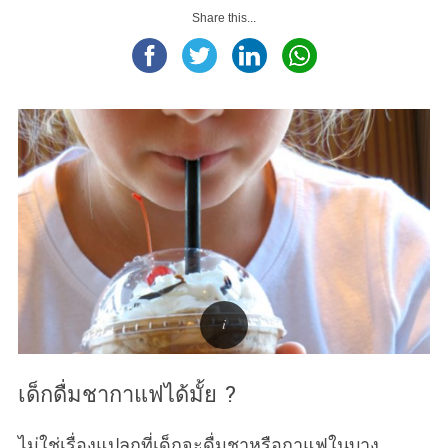
Share this...
S
e
a
r
c
h
f
o
r
:
เด็กดื่มชากาแฟได้มั้ย ?
ไม่ใช่เรื่องแปลกที่เด็กจะดื่มชาหรือกาแฟในบาง