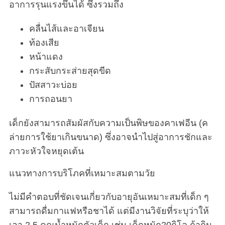
อาการรุนแรงขึ้นได้ ซึ่งรวมถึง
คลื่นไส้และอาเจียน
ท้องเสีย
หน้าแดง
กระสับกระส่ายสุดขีด
ปัสสาวะบ่อย
การถอนยา
เด็กยังสามารถสัมผัสกับความเป็นพิษของคาเฟอีน (ค
ล่ายการใช้ยาเกินขนาด) ซึ่งอาจนำไปสู่อาการชักและ
ภาวะหัวใจหยุดเต้น
แนวทางการบริโภคที่เหมาะสมตามวัย
ไม่มีคำตอบที่ชัดเจนเกี่ยวกับอายุอันเหมาะสมที่เด็ก ๆ
สามารถดื่มกาแฟหรือชาได้ แต่มีงานวิจัยที่ระบุว่าให้
เอา 2.5 คูณน้ำหนักตัวเด็ก เช่น เด็กหนัก20กิโล ถ้ากิน