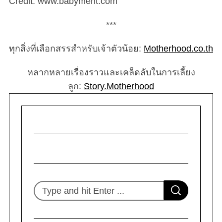
Credit: www.babyment.com
***
ทุกสิ่งที่เลือกสรรสำหรับเจ้าตัวน้อย:
Motherhood.co.th
หลากหลายเรื่องราวและเคล็ดลับในการเลี้ยง
ลูก:
Story.Motherhood
S
S
e
E
A
R
a
C