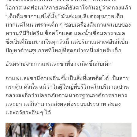
โอกาส แต่พ่อแม่หลายคนก็ยังคาใจกันอยู่ว่าตกลงแล้ว
“เด็กดื่มชากาแฟได้มั้ย” มันส่งผลเสียต่อสุขภาพเด็ก
มากแค่ไหน เพราะเด็ก ๆ ชอบเครื่องดื่มกาแฟแบบของ
หวานที่มีวิปครีม ช็อคโกแลต และน้ำเชื่อมคาราเมล
ซึ่งเป็นที่นิยมมากในทุกวันนี้ แต่ปริมาณคาเฟอีนก็เป็น
ปัญหาด้านสุขภาพที่ใหญ่ที่สุดอย่างหนึ่งสำหรับเด็ก
อันตรายจากกาแฟและชาที่อาจเกิดขึ้นกับเด็ก
กาแฟและชามีคาเฟอีน ซึ่งเป็นสิ่งที่เสพติดได้ เป็นสาร
กระตุ้น ดังนั้น แม้ว่าในผู้ใหญ่ที่บริโภคในปริมาณปาน
กลางจะถือว่าปลอดภัยตามมาตรฐานองค์การอาหาร
และยา แต่ก็สามารถส่งผลต่อระบบประสาท สมอง
และอวัยวะอื่น ๆ ได้