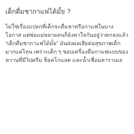
เด็กดื่มชากาแฟได้มั้ย ?
ไม่ใช่เรื่องแปลกที่เด็กจะดื่มชาหรือกาแฟในบาง
โอกาส แต่พ่อแม่หลายคนก็ยังคาใจกันอยู่ว่าตกลงแล้ว
“เด็กดื่มชากาแฟได้มั้ย” มันส่งผลเสียต่อสุขภาพเด็ก
มากแค่ไหน เพราะเด็ก ๆ ชอบเครื่องดื่มกาแฟแบบของ
หวานที่มีวิปครีม ช็อคโกแลต และน้ำเชื่อมคาราเมล
ซึ่งเป็นที่นิยมมากในทุกวันนี้ แต่ปริมาณคาเฟอีนก็เป็น
ปัญหาด้านสุขภาพที่ใหญ่ที่สุดอย่างหนึ่งสำหรับเด็ก
อันตรายจากกาแฟและชาที่อาจเกิดขึ้นกับเด็ก
กาแฟและชามีคาเฟอีน ซึ่งเป็นสิ่งที่เสพติดได้ เป็นสาร
กระตุ้น ดังนั้น แม้ว่าในผู้ใหญ่ที่บริโภคในปริมาณปาน
กลางจะถือว่าปลอดภัยตามมาตรฐานองค์การอาหาร
และยา แต่ก็สามารถส่งผลต่อระบบประสาท สมอง