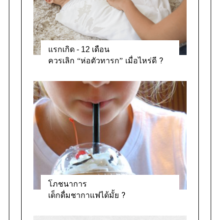
s
แรกเกิด - 12 เดือน
ควรเลิก “ห่อตัวทารก” เมื่อไหร่ดี ?
โภชนาการ
เด็กดื่มชากาแฟได้มั้ย ?