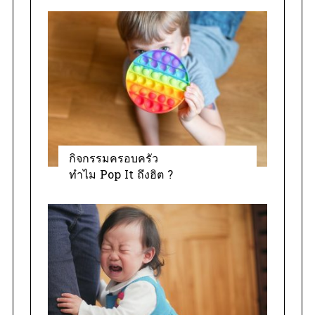
o
r
i
e
s
กิจกรรมครอบครัว
ทำไม Pop It ถึงฮิต ?