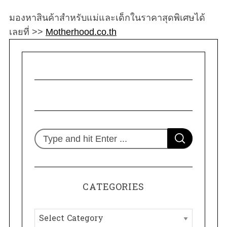
มองหาสินค้าสำหรับแม่และเด็กในราคาสุดพิเศษได้
เลยที่ >>
Motherhood.co.th
S
S
e
E
A
R
a
C
H
r
CATEGORIES
c
h
C
f