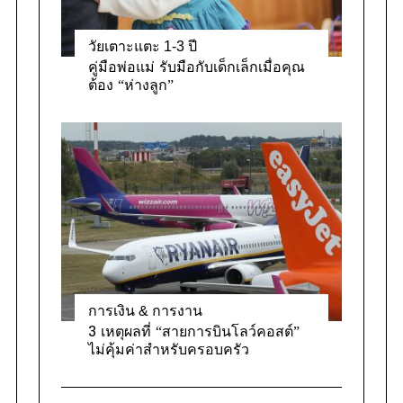
วัยเตาะแตะ 1-3 ปี
คู่มือพ่อแม่ รับมือกับเด็กเล็กเมื่อคุณ
ต้อง “ห่างลูก”
S
e
a
r
การเงิน & การงาน
c
3 เหตุผลที่ “สายการบินโลว์คอสต์”
h
ไม่คุ้มค่าสำหรับครอบครัว
f
o
r