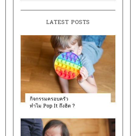
a
o
t
r
e
:
LATEST POSTS
g
o
r
i
e
s
กิจกรรมครอบครัว
ทำไม Pop It ถึงฮิต ?