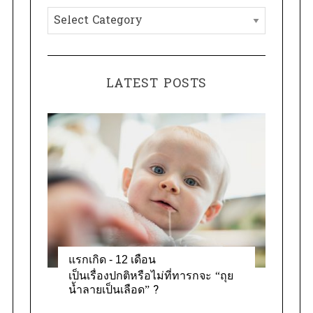
h
C
f
a
S
o
e
t
r
a
e
:
LATEST POSTS
r
g
c
o
h
f
r
o
i
r
e
:
s
แรกเกิด - 12 เดือน
เป็นเรื่องปกติหรือไม่ที่ทารกจะ “ถุย
น้ำลายเป็นเลือด” ?