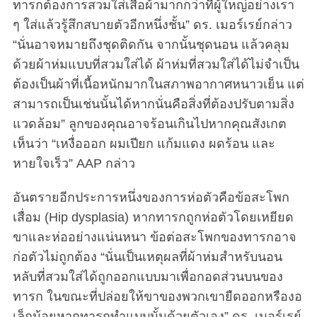
ทารกต้องการสวมใส่เสื้อผ้ามากกว่าที่ผู้ใหญ่อย่างเรา
ๆ ใส่แล้วรู้สึกสบายตัวอีกหนึ่งชั้น” ดร. เมอร์เรย์กล่าว
“นั่นอาจหมายถึงชุดติดกัน จากนั้นชุดนอน แล้วคลุม
ด้วยผ้าห่มแบบที่สวมใส่ได้ ผ้าห่มที่สวมใส่ได้ไม่จำเป็น
ต้องเป็นผ้าที่เนื้อหนักมากในสภาพอากาศหนาวเย็น แต่
สามารถเป็นเช่นนั้นได้หากนั่นคือสิ่งที่ต้องปรับตามสิ่ง
แวดล้อม” ลูกของคุณอาจร้อนเกินไปหากคุณสังเกต
เห็นว่า “เหงื่อออก ผมเปียก แก้มแดง ผดร้อน และ
หายใจเร็ว” AAP กล่าว
อันตรายอีกประการหนึ่งของการห่อตัวคือข้อสะโพก
เสื่อม (Hip dysplasia) หากทารกถูกห่อตัวโดยเหยียด
ขาและห่ออย่างแน่นหนา ข้อต่อสะโพกของทารกอาจ
ก่อตัวไม่ถูกต้อง “นั่นเป็นเหตุผลที่ผ้าห่มสำหรับนอน
หลับที่สวมใส่ได้ถูกออกแบบมาเพื่อกอดส่วนบนของ
ทารก ในขณะที่ปล่อยให้ขาของพวกเขายืดออกหรืองอ
เล็กน้อยหากทารกทำแบบนั้นด้วยตัวเอง” ดร. เมอร์เรย์