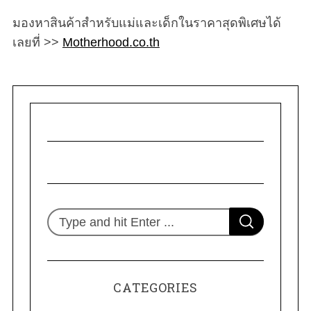
มองหาสินค้าสำหรับแม่และเด็กในราคาสุดพิเศษได้
เลยที่ >>
Motherhood.co.th
S
S
e
E
A
R
a
C
H
r
CATEGORIES
c