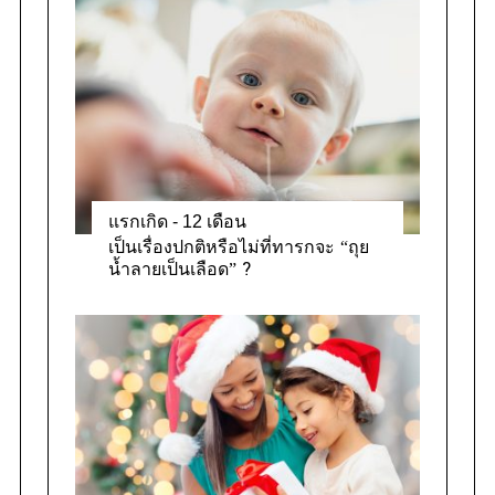
r
i
e
s
แรกเกิด - 12 เดือน
เป็นเรื่องปกติหรือไม่ที่ทารกจะ “ถุย
น้ำลายเป็นเลือด” ?