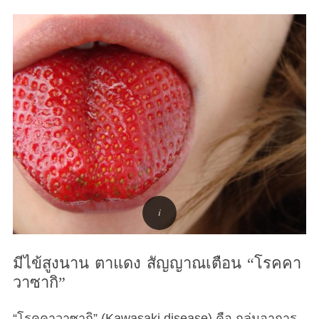
มีไข้สูงนาน ตาแดง สัญญาณเตือน “โรคคา
วาซากิ”
“โรคคาวาซากิ” (Kawasaki disease) คือ กลุ่มอาการ